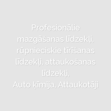
Profesionālie
mazgāšanas līdzekļi,
rūpnieciskie tīrīšanas
līdzekļi, attaukošanas
līdzekļi,
Auto ķīmija, Attaukotāji