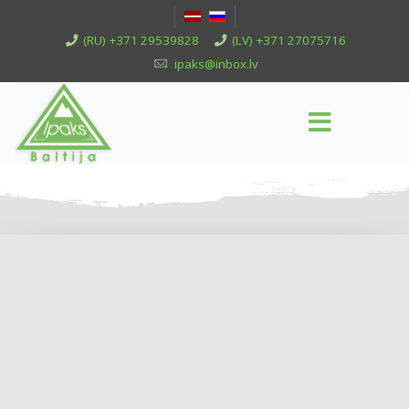
(RU) +371 29539828
(LV) +371 27075716
ipaks@inbox.lv