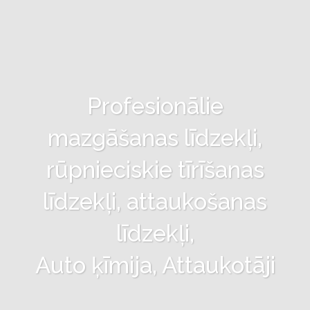
Profesionālie
mazgāšanas līdzekļi,
rūpnieciskie tīrīšanas
līdzekļi, attaukošanas
līdzekļi,
Auto ķīmija, Attaukotāji