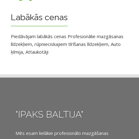
Labākās cenas
Piedāvājam labākās cenas Profesionālie mazgāsanas
līdzekļiem, rūpnieciskajiem tīrīšanas līdzekļiem, Auto
ķīmija, Attaukotāji
"IPAKS BALTIJA"
Mēs esam lielākie profesionālo mazgāšanas