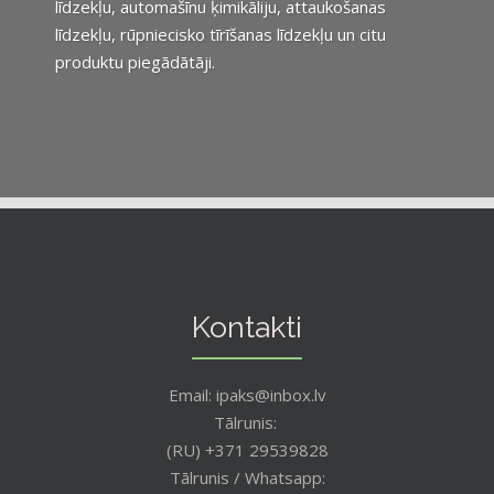
līdzekļu, automašīnu ķimikāliju, attaukošanas
līdzekļu, rūpniecisko tīrīšanas līdzekļu un citu
produktu piegādātāji.
Kontakti
Email: ipaks@inbox.lv
Tālrunis:
(RU) +371 29539828
Tālrunis / Whatsapp: