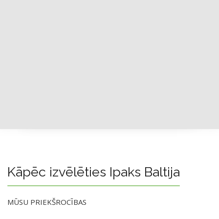
Kāpēc izvēlēties Ipaks Baltija
MŪSU PRIEKŠROCĪBAS