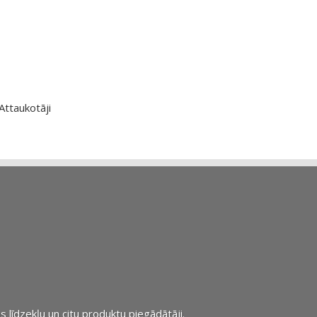
Attaukotāji
s līdzekļu un citu produktu piegādātāji.