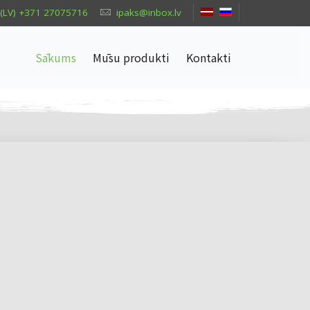
(LV) +371 27075716
ipaks@inbox.lv
Sākums
Mūsu produkti
Kontakti