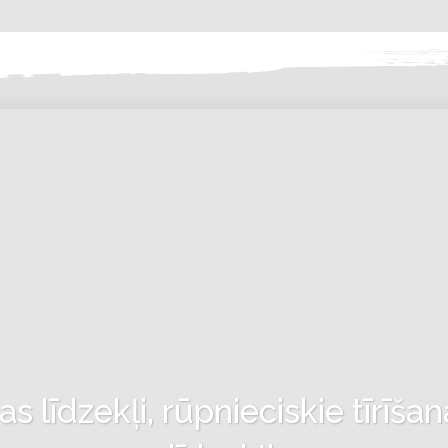
 līdzekļi, rūpnieciskie tīrīšan