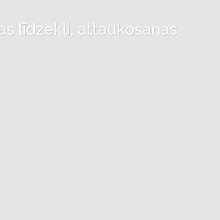
as līdzekļi, attaukošanas