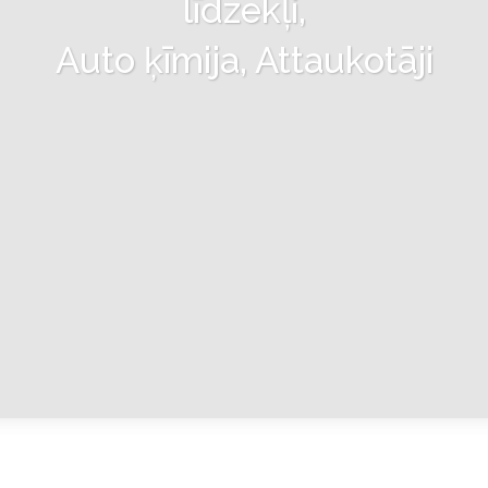
līdzekļi,
Auto ķīmija, Attaukotāji