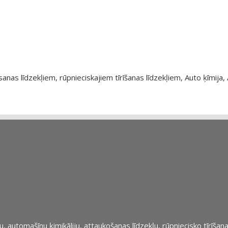
as līdzekļiem, rūpnieciskajiem tīrīšanas līdzekļiem, Auto ķīmija, 
automašīnu ķimikāliju, attaukošanas līdzekļu, rūpniecisko tīrīšana