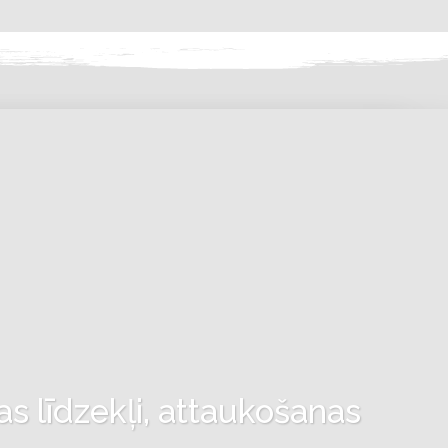
as līdzekļi, attaukošanas