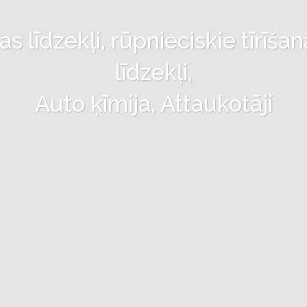
 līdzekļi, rūpnieciskie tīrīšan
līdzekļi,
Auto ķīmija, Attaukotāji