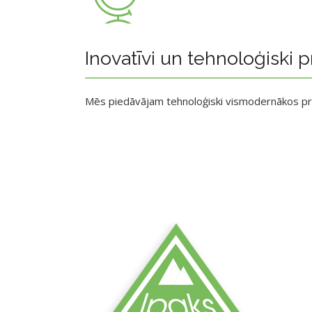
Inovatīvi un tehnoloģiski p
Mēs piedāvājam tehnoloģiski vismodernākos p