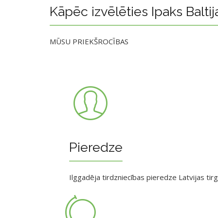
Kāpēc izvēlēties Ipaks Baltij
MŪSU PRIEKŠROCĪBAS
Pieredze
Ilggadēja tirdzniecības pieredze Latvijas tir