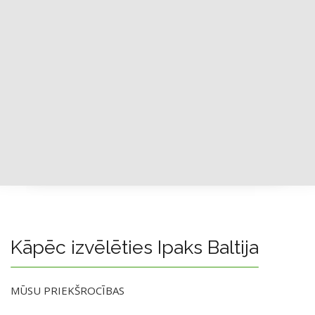
Kāpēc izvēlēties Ipaks Baltija
MŪSU PRIEKŠROCĪBAS