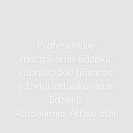
Profesionālie
mazgāšanas līdzekļi,
rūpnieciskie tīrīšanas
līdzekļi, attaukošanas
līdzekļi,
Auto ķīmija, Attaukotāji