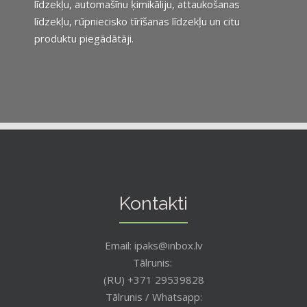
līdzekļu, automašīnu ķimikāliju, attaukošanas
līdzekļu, rūpniecisko tīrīšanas līdzekļu un citu
produktu piegādātāji.
Kontakti
Email: ipaks@inbox.lv
Tālrunis:
(RU) +371 29539828
Tālrunis / Whatsapp: