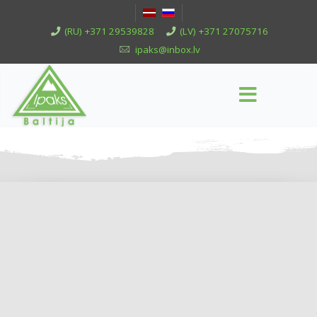
(RU) +371 29539828
(LV) +371 27075716
ipaks@inbox.lv