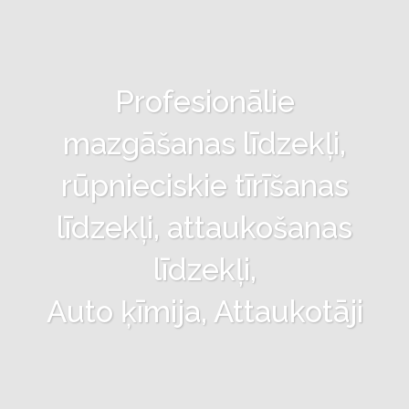
Profesionālie
mazgāšanas līdzekļi,
rūpnieciskie tīrīšanas
līdzekļi, attaukošanas
līdzekļi,
Auto ķīmija, Attaukotāji