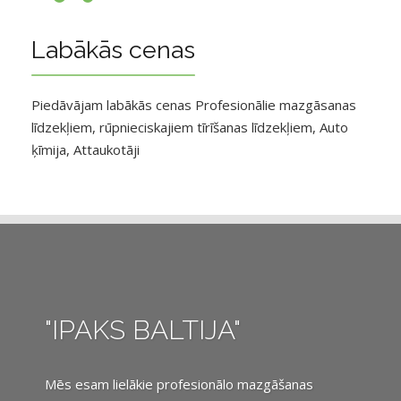
Labākās cenas
Piedāvājam labākās cenas Profesionālie mazgāsanas
līdzekļiem, rūpnieciskajiem tīrīšanas līdzekļiem, Auto
ķīmija, Attaukotāji
"IPAKS BALTIJA"
Mēs esam lielākie profesionālo mazgāšanas