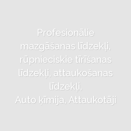
Profesionālie
mazgāšanas līdzekļi,
rūpnieciskie tīrīšanas
līdzekļi, attaukošanas
līdzekļi,
Auto ķīmija, Attaukotāji