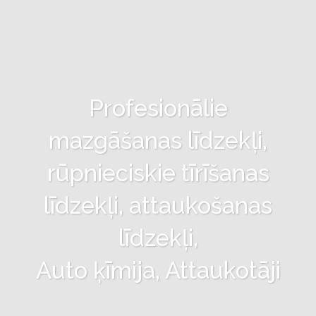
Profesionālie
mazgāšanas līdzekļi,
rūpnieciskie tīrīšanas
līdzekļi, attaukošanas
līdzekļi,
Auto ķīmija, Attaukotāji