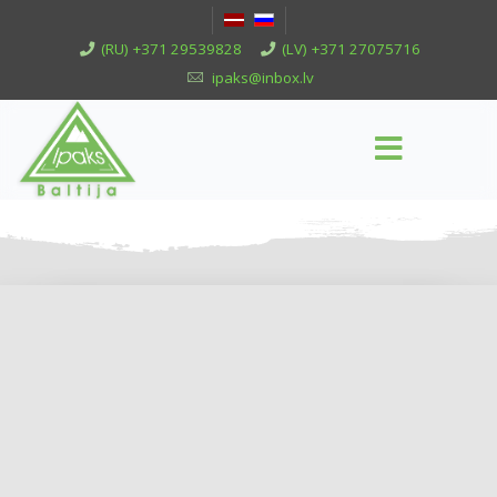
(RU) +371 29539828
(LV) +371 27075716
ipaks@inbox.lv