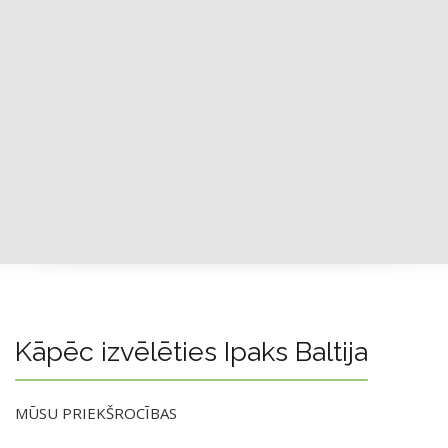
Kāpēc izvēlēties Ipaks Baltija
MŪSU PRIEKŠROCĪBAS