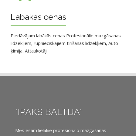
Labākās cenas
Piedāvājam labākās cenas Profesionālie mazgāsanas
līdzekļiem, rūpnieciskajiem tīrīšanas līdzekļiem, Auto
ķīmija, Attaukotāji
"IPAKS BALTIJA"
Mēs esam lielākie profesionālo mazgāšanas