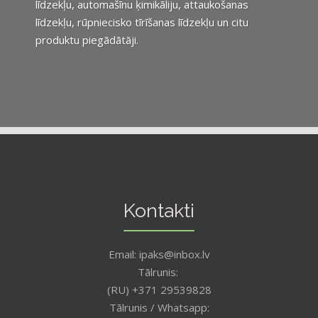
līdzekļu, automašīnu ķimikāliju, attaukošanas
līdzekļu, rūpniecisko tīrīšanas līdzekļu un citu
produktu piegādātāji.
Kontakti
Email: ipaks@inbox.lv
Tālrunis:
(RU) +371 29539828
Tālrunis / Whatsapp: