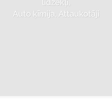
līdzekļi,
Auto ķīmija, Attaukotāji