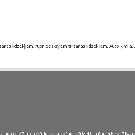
as līdzekļiem, rūpnieciskajiem tīrīšanas līdzekļiem, Auto ķīmija, 
automašīnu ķimikāliju, attaukošanas līdzekļu, rūpniecisko tīrīšana