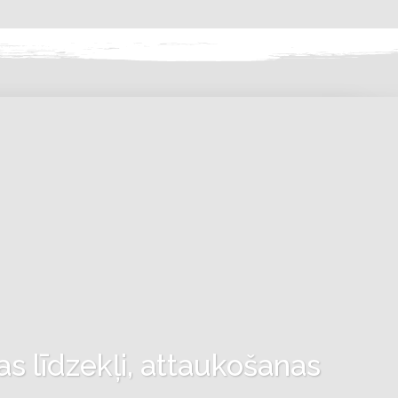
as līdzekļi, attaukošanas