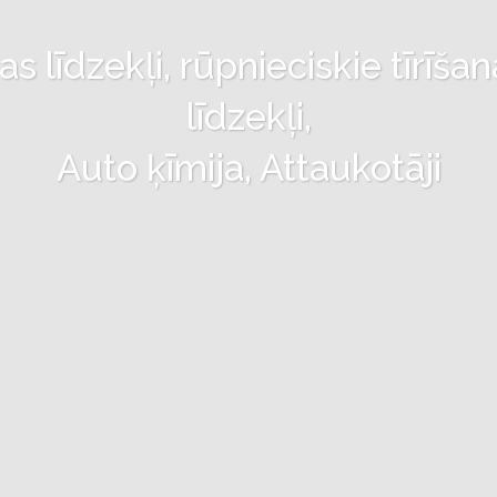
 līdzekļi, rūpnieciskie tīrīšan
līdzekļi,
Auto ķīmija, Attaukotāji