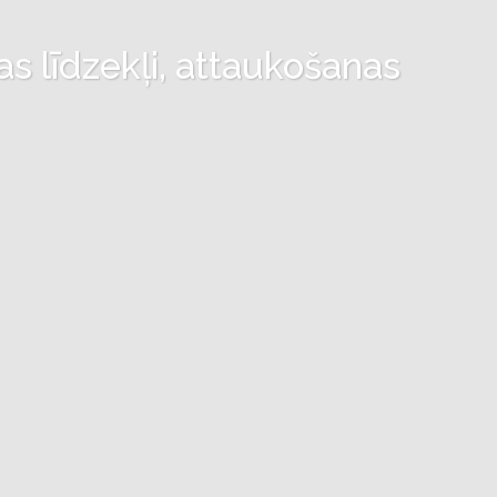
as līdzekļi, attaukošanas