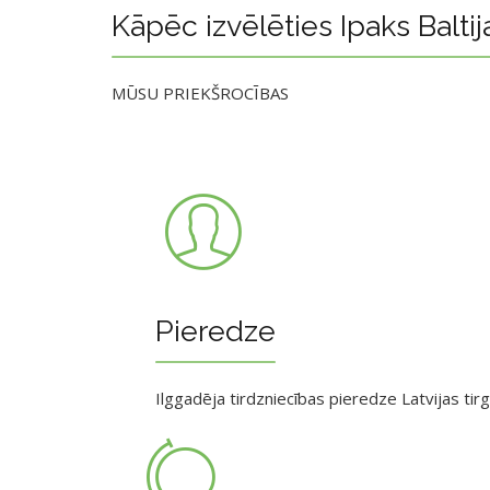
Kāpēc izvēlēties Ipaks Baltij
MŪSU PRIEKŠROCĪBAS
Pieredze
Ilggadēja tirdzniecības pieredze Latvijas tir