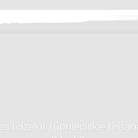
 līdzekļi, rūpnieciskie tīrīšan