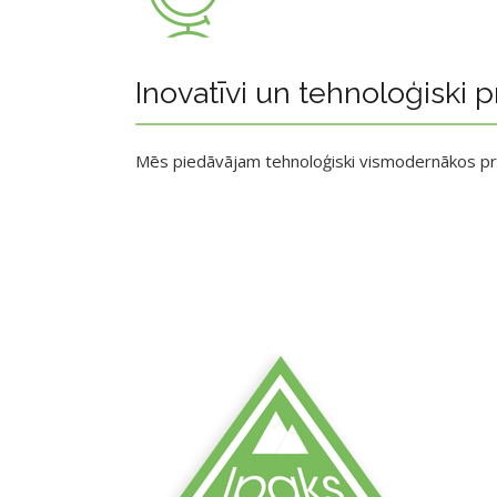
Inovatīvi un tehnoloģiski p
Mēs piedāvājam tehnoloģiski vismodernākos p