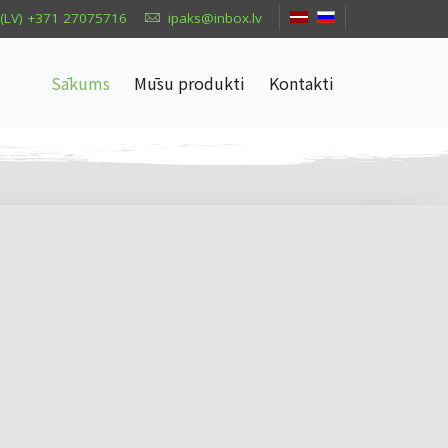
(LV) +371 27075716
ipaks@inbox.lv
Sākums
Mūsu produkti
Kontakti