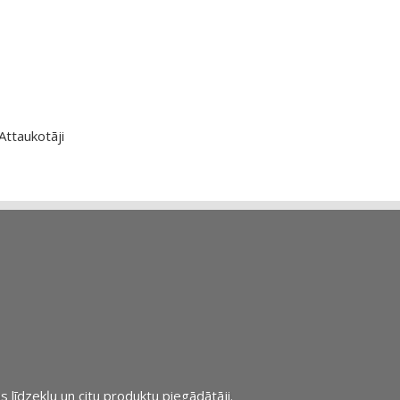
Attaukotāji
s līdzekļu un citu produktu piegādātāji.