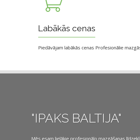
Labākās cenas
Piedāvājam labākās cenas Profesionālie mazgāsan
"IPAKS BALTIJA"
Mēs esam lielākie profesionālo mazgāšanas līdzekļu, 