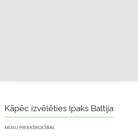
Kāpēc izvēlēties Ipaks Baltija
MŪSU PRIEKŠROCĪBAS