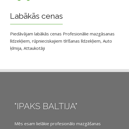
Labākās cenas
Piedāvājam labākās cenas Profesionālie mazgāsanas
līdzekļiem, rūpnieciskajiem tīrīšanas līdzekļiem, Auto
ķīmija, Attaukotāji
"IPAKS BALTIJA"
Mēs esam lielākie profesionālo mazgāšanas