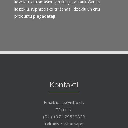
līdzekļu, automašīnu ķimikāliju, attaukošanas
līdzekļu, rūpniecisko tīrīšanas līdzekļu un citu
produktu piegādātāji.
Kontakti
Email: ipaks@inbox.lv
Tālrunis:
(RU) +371 29539828
Tālrunis / Whatsapp: