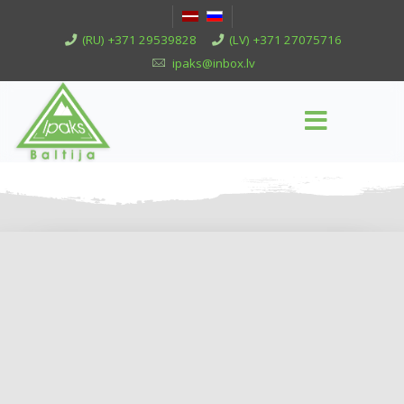
(RU) +371 29539828
(LV) +371 27075716
ipaks@inbox.lv