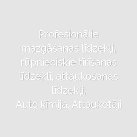
Profesionālie
mazgāšanas līdzekļi,
rūpnieciskie tīrīšanas
līdzekļi, attaukošanas
līdzekļi,
Auto ķīmija, Attaukotāji