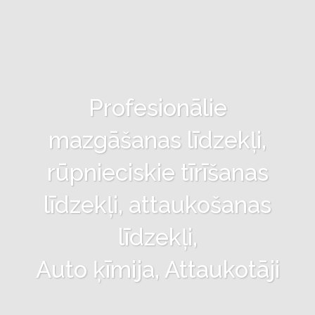
Profesionālie
mazgāšanas līdzekļi,
rūpnieciskie tīrīšanas
līdzekļi, attaukošanas
līdzekļi,
Auto ķīmija, Attaukotāji