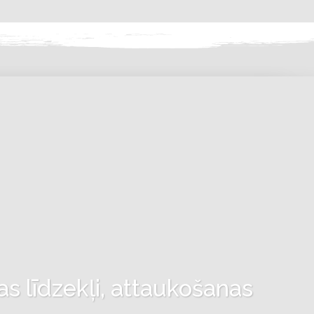
as līdzekļi, attaukošanas