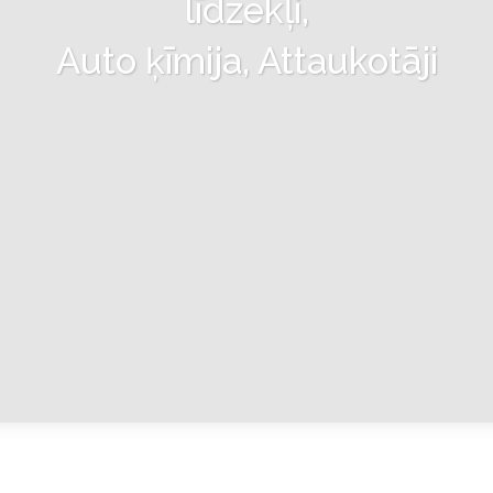
līdzekļi,
Auto ķīmija, Attaukotāji