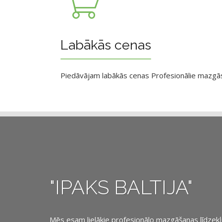
Labākās cenas
Piedāvājam labākās cenas Profesionālie mazgāsan
"IPAKS BALTIJA"
Mēs esam lielākie profesionālo mazgāšanas līdzekļu, 