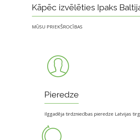
Kāpēc izvēlēties Ipaks Baltij
MŪSU PRIEKŠROCĪBAS
Pieredze
Ilggadēja tirdzniecības pieredze Latvijas tir