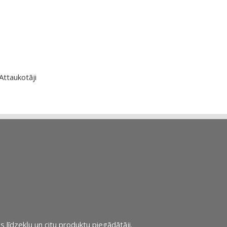
Attaukotāji
s līdzekļu un citu produktu piegādātāji.