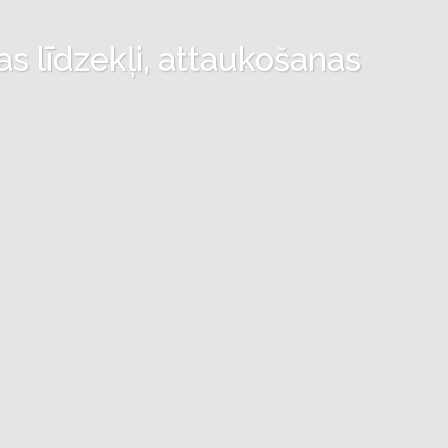
as līdzekļi, attaukošanas