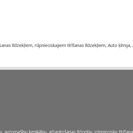
as līdzekļiem, rūpnieciskajiem tīrīšanas līdzekļiem, Auto ķīmija, 
automašīnu ķimikāliju, attaukošanas līdzekļu, rūpniecisko tīrīšana