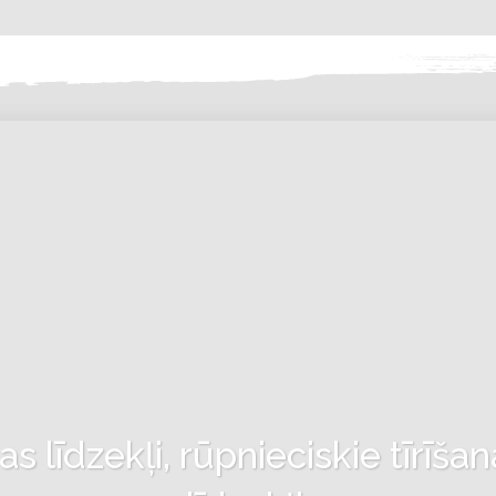
 līdzekļi, rūpnieciskie tīrīšan