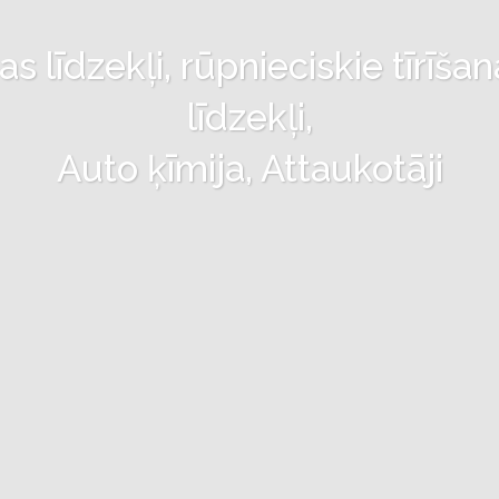
 līdzekļi, rūpnieciskie tīrīšan
līdzekļi,
Auto ķīmija, Attaukotāji