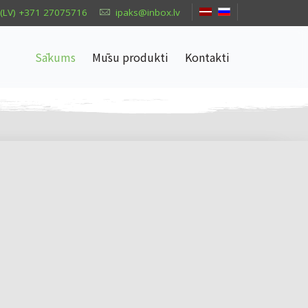
(LV) +371 27075716
ipaks@inbox.lv
Sākums
Mūsu produkti
Kontakti