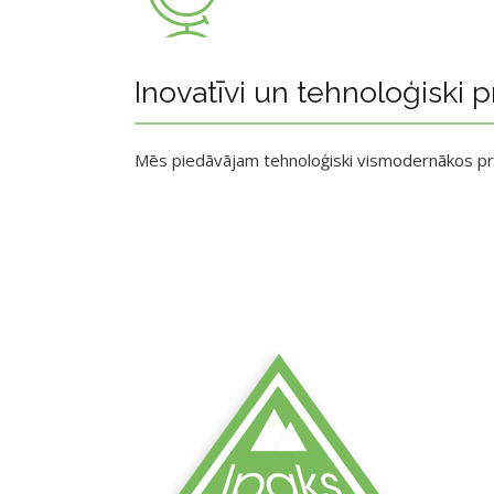
Inovatīvi un tehnoloģiski p
Mēs piedāvājam tehnoloģiski vismodernākos p