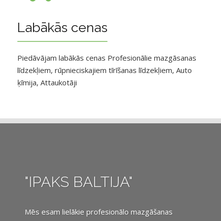
Labākās cenas
Piedāvājam labākās cenas Profesionālie mazgāsanas
līdzekļiem, rūpnieciskajiem tīrīšanas līdzekļiem, Auto
ķīmija, Attaukotāji
"IPAKS BALTIJA"
Mēs esam lielākie profesionālo mazgāšanas