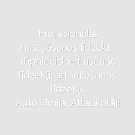
Profesionālie
mazgāšanas līdzekļi,
rūpnieciskie tīrīšanas
līdzekļi, attaukošanas
līdzekļi,
Auto ķīmija, Attaukotāji