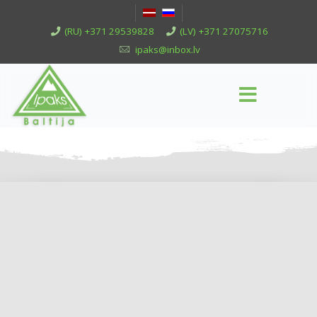
(RU) +371 29539828
(LV) +371 27075716
ipaks@inbox.lv