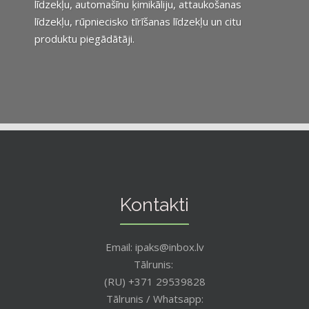
līdzekļu, automašīnu ķimikāliju, attaukošanas
līdzekļu, rūpniecisko tīrīšanas līdzekļu un citu
produktu piegādātāji.
Kontakti
Email: ipaks@inbox.lv
Tālrunis:
(RU) +371 29539828
Tālrunis / Whatsapp: