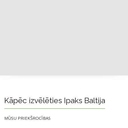
Kāpēc izvēlēties Ipaks Baltija
MŪSU PRIEKŠROCĪBAS