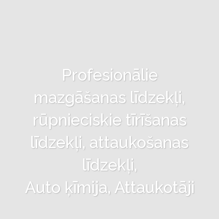
Profesionālie
mazgāšanas līdzekļi,
rūpnieciskie tīrīšanas
līdzekļi, attaukošanas
līdzekļi,
Auto ķīmija, Attaukotāji