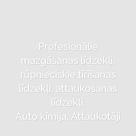
Profesionālie
mazgāšanas līdzekļi,
rūpnieciskie tīrīšanas
līdzekļi, attaukošanas
līdzekļi,
Auto ķīmija, Attaukotāji