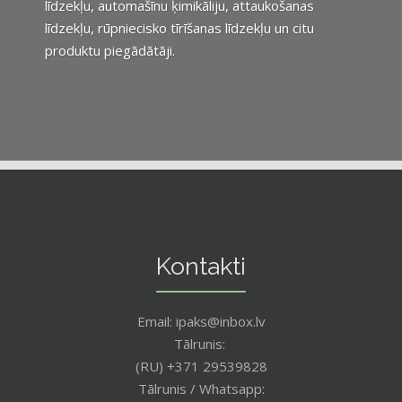
līdzekļu, automašīnu ķimikāliju, attaukošanas
līdzekļu, rūpniecisko tīrīšanas līdzekļu un citu
produktu piegādātāji.
Kontakti
Email: ipaks@inbox.lv
Tālrunis:
(RU) +371 29539828
Tālrunis / Whatsapp: