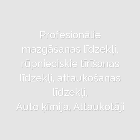
Profesionālie
mazgāšanas līdzekļi,
rūpnieciskie tīrīšanas
līdzekļi, attaukošanas
līdzekļi,
Auto ķīmija, Attaukotāji