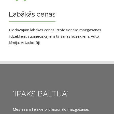
Labākās cenas
Piedāvājam labākās cenas Profesionālie mazgāsanas
līdzekļiem, rūpnieciskajiem tīrīšanas līdzekļiem, Auto
ķīmija, Attaukotāji
"IPAKS BALTIJA"
Mēs esam lielākie profesionālo mazgāšanas