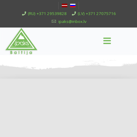
(RU) +371 29539828
(LV) +371 27075716
ipaks@inbox.lv