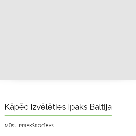
Kāpēc izvēlēties Ipaks Baltija
MŪSU PRIEKŠROCĪBAS