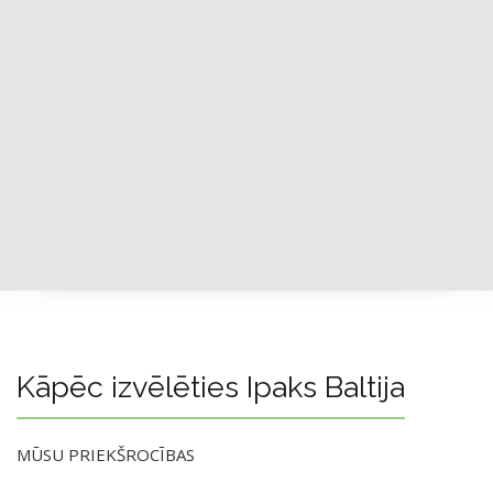
Kāpēc izvēlēties Ipaks Baltija
MŪSU PRIEKŠROCĪBAS