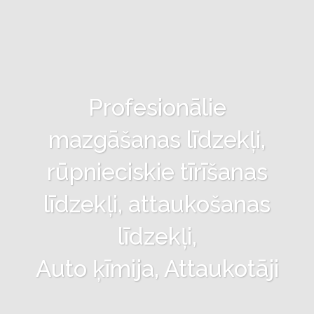
Profesionālie
mazgāšanas līdzekļi,
rūpnieciskie tīrīšanas
līdzekļi, attaukošanas
līdzekļi,
Auto ķīmija, Attaukotāji