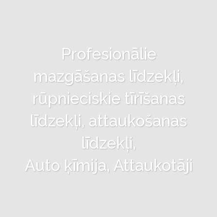
Profesionālie
mazgāšanas līdzekļi,
rūpnieciskie tīrīšanas
līdzekļi, attaukošanas
līdzekļi,
Auto ķīmija, Attaukotāji