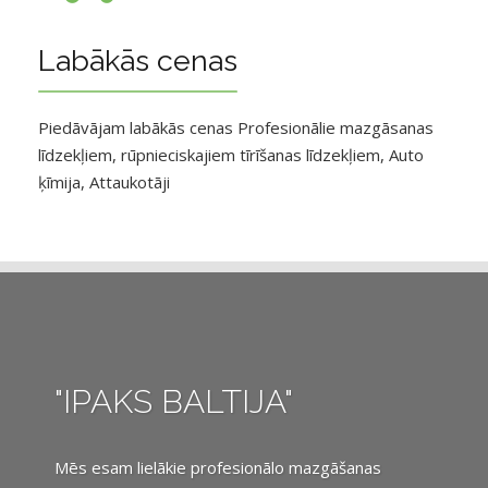
Labākās cenas
Piedāvājam labākās cenas Profesionālie mazgāsanas
līdzekļiem, rūpnieciskajiem tīrīšanas līdzekļiem, Auto
ķīmija, Attaukotāji
"IPAKS BALTIJA"
Mēs esam lielākie profesionālo mazgāšanas