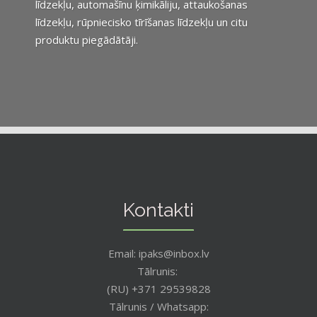
līdzekļu, automašīnu ķimikāliju, attaukošanas
līdzekļu, rūpniecisko tīrīšanas līdzekļu un citu
produktu piegādātāji.
Kontakti
Email: ipaks@inbox.lv
Tālrunis:
(RU) +371 29539828
Tālrunis / Whatsapp: