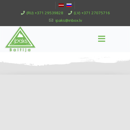
(RU) +371 29539828
(LV) +371 27075716
ipaks@inbox.lv