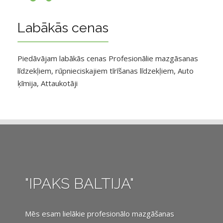
Labākās cenas
Piedāvājam labākās cenas Profesionālie mazgāsanas
līdzekļiem, rūpnieciskajiem tīrīšanas līdzekļiem, Auto
ķīmija, Attaukotāji
"IPAKS BALTIJA"
Mēs esam lielākie profesionālo mazgāšanas