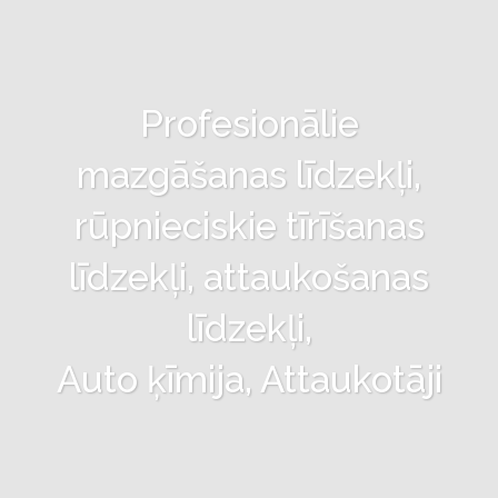
Profesionālie
mazgāšanas līdzekļi,
rūpnieciskie tīrīšanas
līdzekļi, attaukošanas
līdzekļi,
Auto ķīmija, Attaukotāji