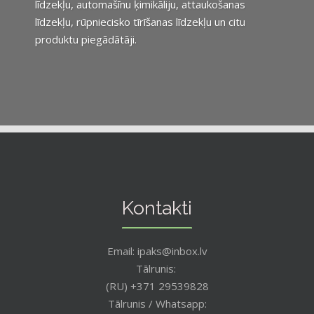
līdzekļu, automašīnu ķimikāliju, attaukošanas
līdzekļu, rūpniecisko tīrīšanas līdzekļu un citu
produktu piegādātāji.
Kontakti
Email: ipaks@inbox.lv
Tālrunis:
(RU) +371 29539828
Tālrunis / Whatsapp: