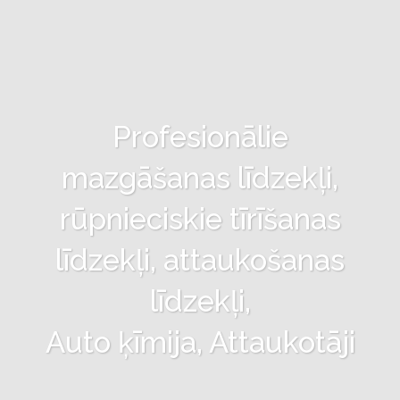
Profesionālie
mazgāšanas līdzekļi,
rūpnieciskie tīrīšanas
līdzekļi, attaukošanas
līdzekļi,
Auto ķīmija, Attaukotāji