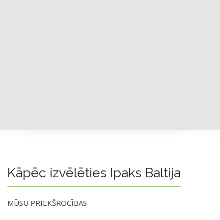
Kāpēc izvēlēties Ipaks Baltija
MŪSU PRIEKŠROCĪBAS