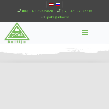
(RU) +371 29539828
(LV) +371 27075716
ipaks@inbox.lv