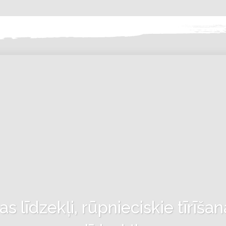
 līdzekļi, rūpnieciskie tīrīšan