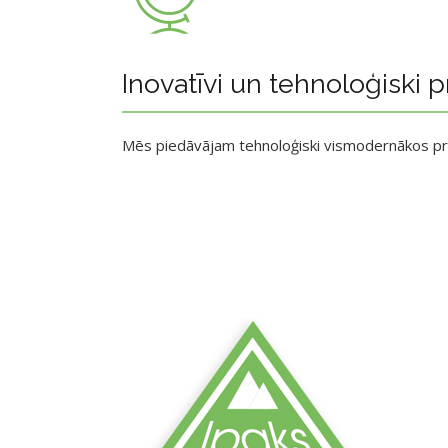
Inovatīvi un tehnoloģiski p
Mēs piedāvājam tehnoloģiski vismodernākos p