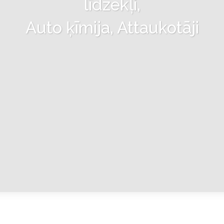
līdzekļi,
Auto ķīmija, Attaukotāji