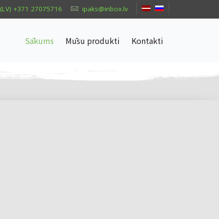
(LV) +371 27075716
ipaks@inbox.lv
Sākums
Mūsu produkti
Kontakti