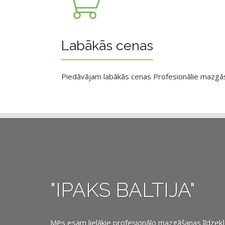
Labākās cenas
Piedāvājam labākās cenas Profesionālie mazgāsan
"IPAKS BALTIJA"
Mēs esam lielākie profesionālo mazgāšanas līdzekļu, 