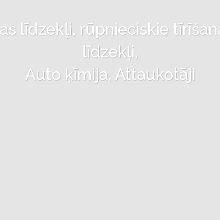
 līdzekļi, rūpnieciskie tīrīšan
līdzekļi,
Auto ķīmija, Attaukotāji