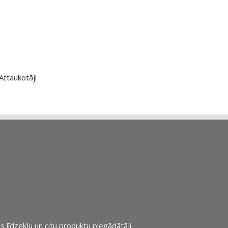
Attaukotāji
s līdzekļu un citu produktu piegādātāji.