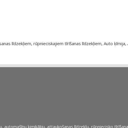
as līdzekļiem, rūpnieciskajiem tīrīšanas līdzekļiem, Auto ķīmija, 
automašīnu ķimikāliju, attaukošanas līdzekļu, rūpniecisko tīrīšana