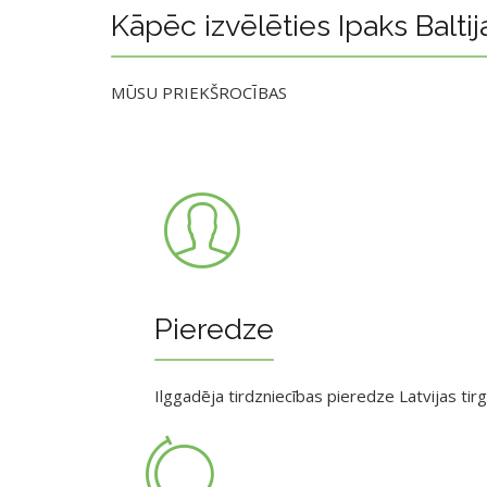
Kāpēc izvēlēties Ipaks Baltij
MŪSU PRIEKŠROCĪBAS
Pieredze
Ilggadēja tirdzniecības pieredze Latvijas tir