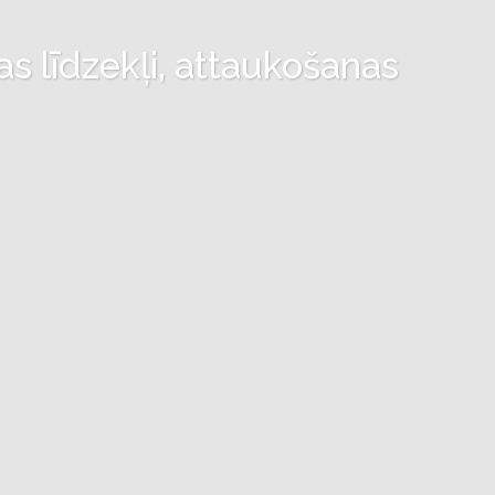
as līdzekļi, attaukošanas