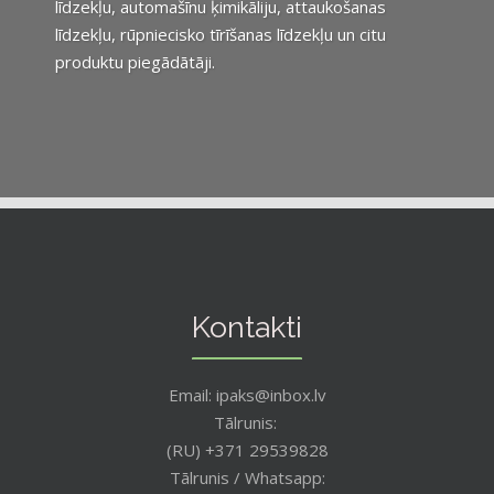
līdzekļu, automašīnu ķimikāliju, attaukošanas
līdzekļu, rūpniecisko tīrīšanas līdzekļu un citu
produktu piegādātāji.
Kontakti
Email: ipaks@inbox.lv
Tālrunis:
(RU) +371 29539828
Tālrunis / Whatsapp: