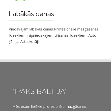
Labākās cenas
Piedāvājam labākās cenas Profesionālie mazgāsanas
līdzekļiem, rūpnieciskajiem tīrīšanas līdzekļiem, Auto
ķīmija, Attaukotāji
"IPAKS BALTIJA"
Mēs esam lielākie profesionālo mazgāšanas