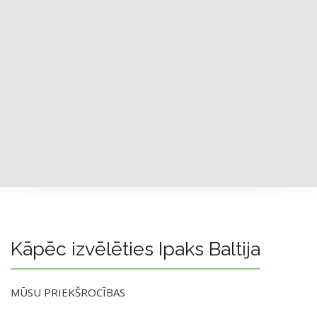
Kāpēc izvēlēties Ipaks Baltija
MŪSU PRIEKŠROCĪBAS