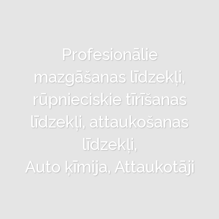
Profesionālie
mazgāšanas līdzekļi,
rūpnieciskie tīrīšanas
līdzekļi, attaukošanas
līdzekļi,
Auto ķīmija, Attaukotāji