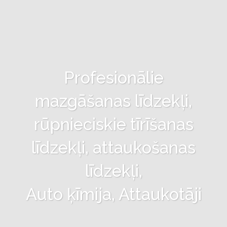
Profesionālie
mazgāšanas līdzekļi,
rūpnieciskie tīrīšanas
līdzekļi, attaukošanas
līdzekļi,
Auto ķīmija, Attaukotāji