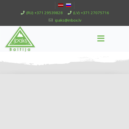
(RU) +371 29539828
(LV) +371 27075716
ipaks@inbox.lv