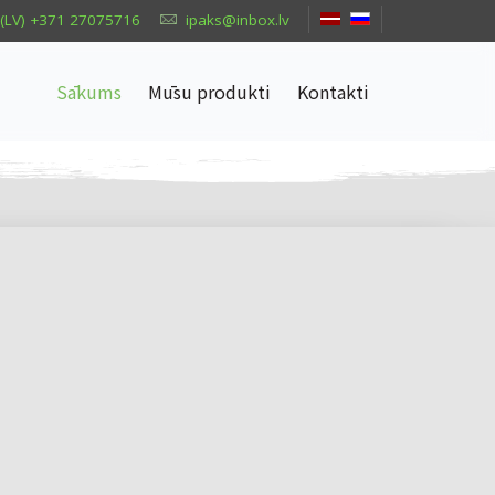
(LV) +371 27075716
ipaks@inbox.lv
Sākums
Mūsu produkti
Kontakti