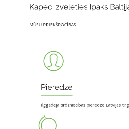
Kāpēc izvēlēties Ipaks Baltij
MŪSU PRIEKŠROCĪBAS
Pieredze
Ilggadēja tirdzniecības pieredze Latvijas tir