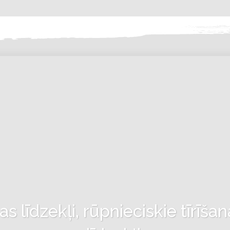
 līdzekļi, rūpnieciskie tīrīšan