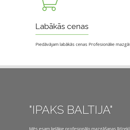
Labākās cenas
Piedāvājam labākās cenas Profesionālie mazgāsan
"IPAKS BALTIJA"
Mēs esam lielākie profesionālo mazgāšanas līdzekļu, 