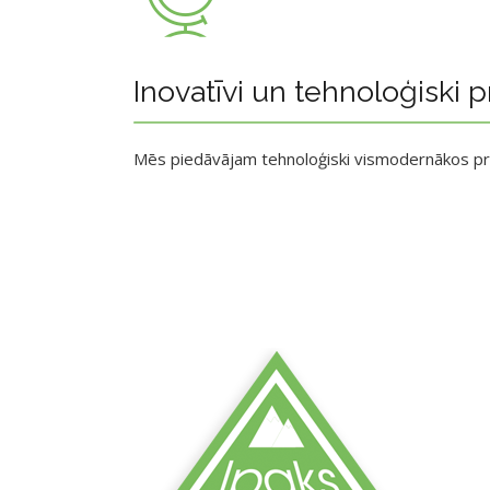
Inovatīvi un tehnoloģiski p
Mēs piedāvājam tehnoloģiski vismodernākos p