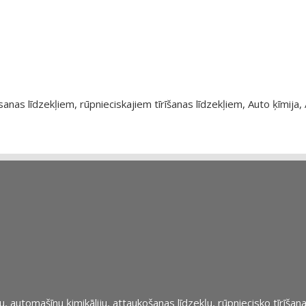
as līdzekļiem, rūpnieciskajiem tīrīšanas līdzekļiem, Auto ķīmija, 
automašīnu ķimikāliju, attaukošanas līdzekļu, rūpniecisko tīrīšana