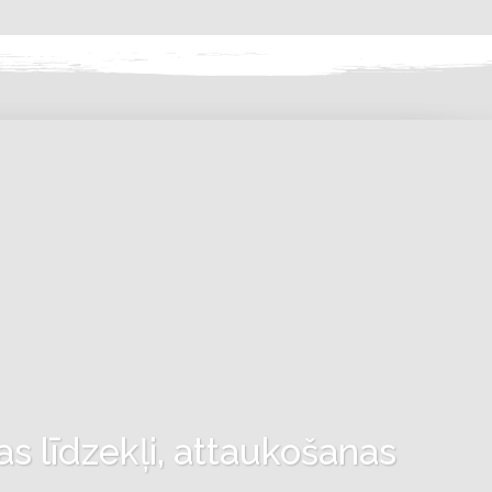
as līdzekļi, attaukošanas