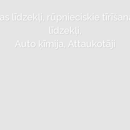
 līdzekļi, rūpnieciskie tīrīšan
līdzekļi,
Auto ķīmija, Attaukotāji