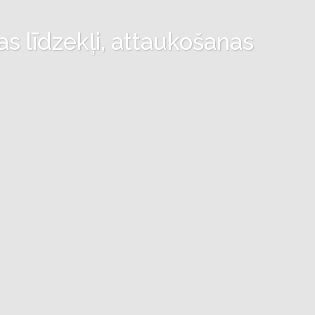
as līdzekļi, attaukošanas