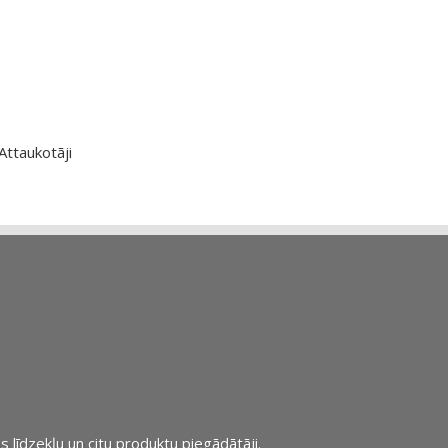
Attaukotāji
s līdzekļu un citu produktu piegādātāji.