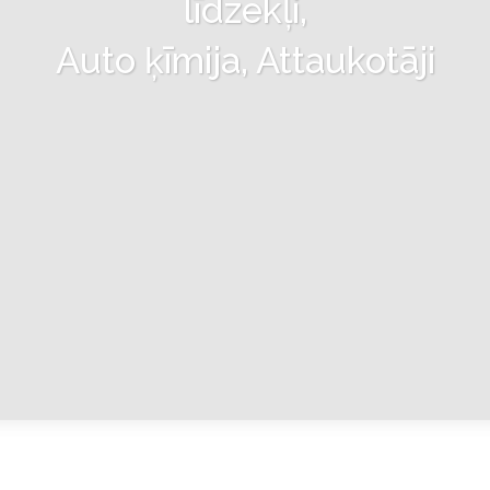
līdzekļi,
Auto ķīmija, Attaukotāji