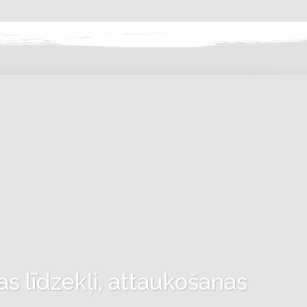
as līdzekļi, attaukošanas