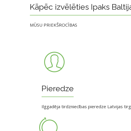
Kāpēc izvēlēties Ipaks Baltij
MŪSU PRIEKŠROCĪBAS
Pieredze
Ilggadēja tirdzniecības pieredze Latvijas tir