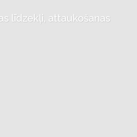
as līdzekļi, attaukošanas