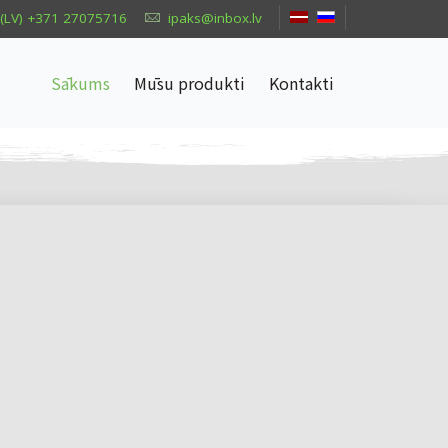
(LV) +371 27075716
ipaks@inbox.lv
Sākums
Mūsu produkti
Kontakti