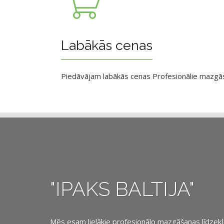
Labākās cenas
Piedāvājam labākās cenas Profesionālie mazgāsan
"IPAKS BALTIJA"
Mēs esam lielākie profesionālo mazgāšanas līdzekļu, 