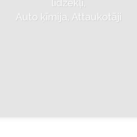
līdzekļi,
Auto ķīmija, Attaukotāji