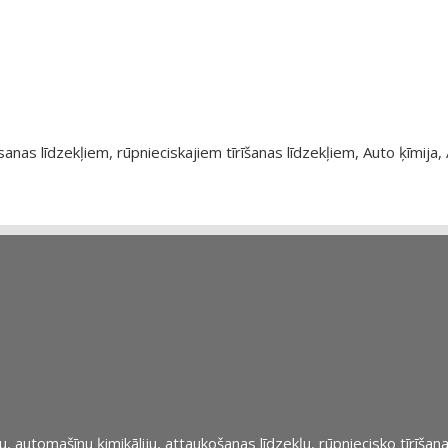
as līdzekļiem, rūpnieciskajiem tīrīšanas līdzekļiem, Auto ķīmija, 
automašīnu ķimikāliju, attaukošanas līdzekļu, rūpniecisko tīrīšana