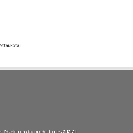
Attaukotāji
s līdzekļu un citu produktu piegādātāji.