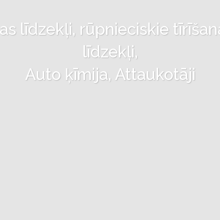
 līdzekļi, rūpnieciskie tīrīšan
līdzekļi,
Auto ķīmija, Attaukotāji