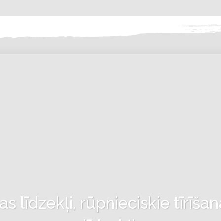
 līdzekļi, rūpnieciskie tīrīšan