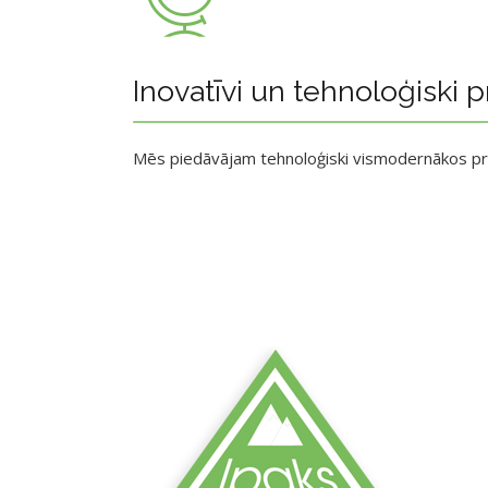
Inovatīvi un tehnoloģiski p
Mēs piedāvājam tehnoloģiski vismodernākos p