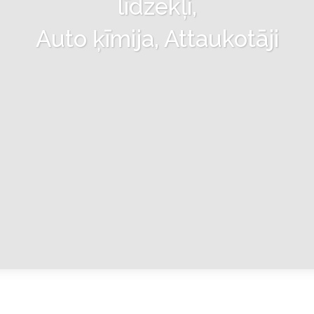
līdzekļi,
Auto ķīmija, Attaukotāji