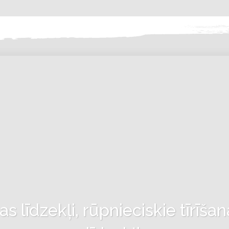
 līdzekļi, rūpnieciskie tīrīšan