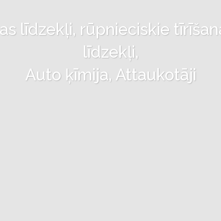
 līdzekļi, rūpnieciskie tīrīšan
līdzekļi,
Auto ķīmija, Attaukotāji