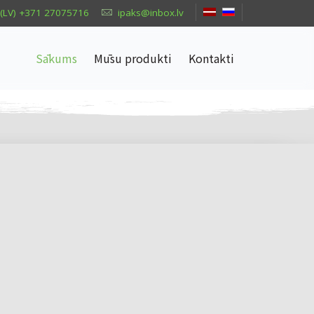
(LV) +371 27075716
ipaks@inbox.lv
Sākums
Mūsu produkti
Kontakti