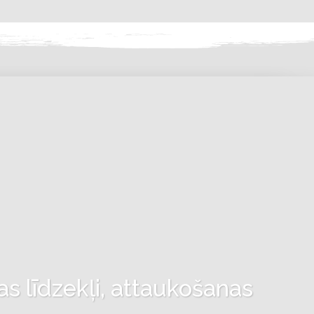
as līdzekļi, attaukošanas