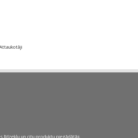
Attaukotāji
s līdzekļu un citu produktu piegādātāji.