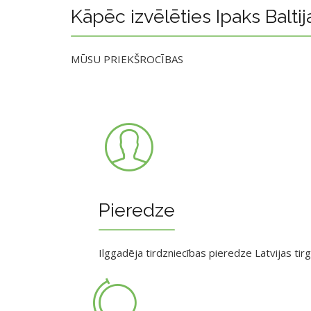
Kāpēc izvēlēties Ipaks Baltij
MŪSU PRIEKŠROCĪBAS
Pieredze
Ilggadēja tirdzniecības pieredze Latvijas tir