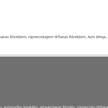
as līdzekļiem, rūpnieciskajiem tīrīšanas līdzekļiem, Auto ķīmija, 
automašīnu ķimikāliju, attaukošanas līdzekļu, rūpniecisko tīrīšana