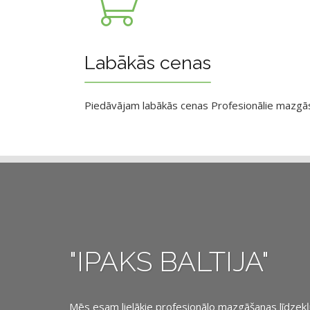
Labākās cenas
Piedāvājam labākās cenas Profesionālie mazgāsan
"IPAKS BALTIJA"
Mēs esam lielākie profesionālo mazgāšanas līdzekļu, 