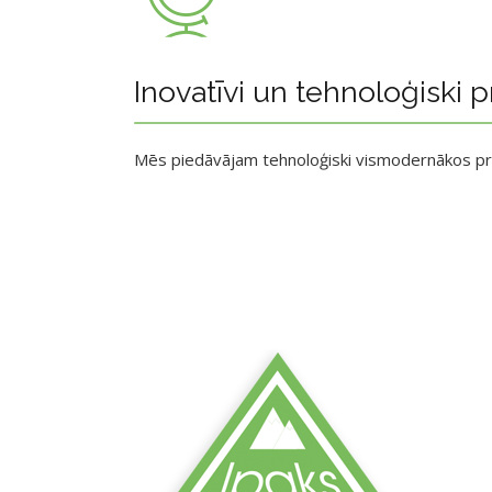
Inovatīvi un tehnoloģiski p
Mēs piedāvājam tehnoloģiski vismodernākos p