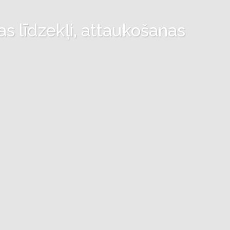
as līdzekļi, attaukošanas