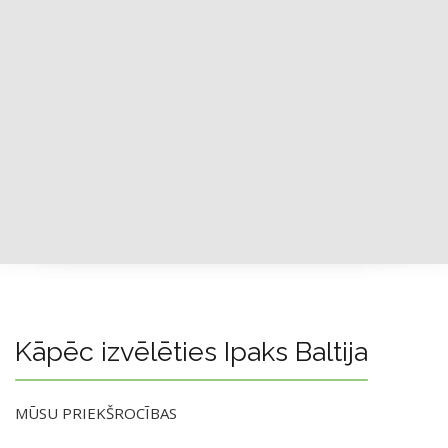
Kāpēc izvēlēties Ipaks Baltija
MŪSU PRIEKŠROCĪBAS