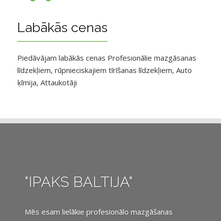
Labākās cenas
Piedāvājam labākās cenas Profesionālie mazgāsanas
līdzekļiem, rūpnieciskajiem tīrīšanas līdzekļiem, Auto
ķīmija, Attaukotāji
"IPAKS BALTIJA"
Mēs esam lielākie profesionālo mazgāšanas