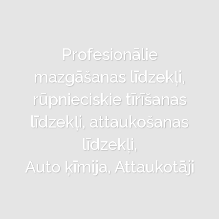
Profesionālie
mazgāšanas līdzekļi,
rūpnieciskie tīrīšanas
līdzekļi, attaukošanas
līdzekļi,
Auto ķīmija, Attaukotāji