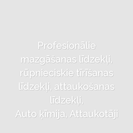
Profesionālie
mazgāšanas līdzekļi,
rūpnieciskie tīrīšanas
līdzekļi, attaukošanas
līdzekļi,
Auto ķīmija, Attaukotāji