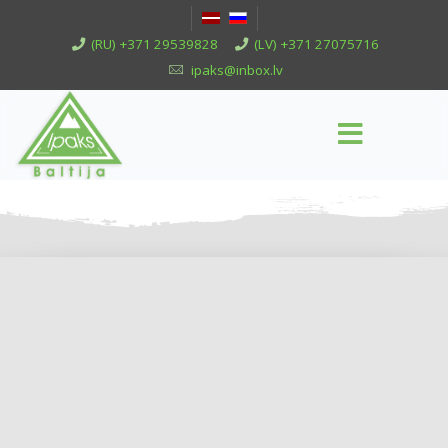
(RU) +371 29539828
(LV) +371 27075716
ipaks@inbox.lv