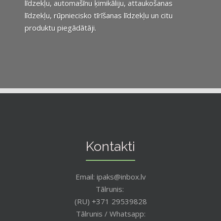
līdzekļu, automašīnu ķimikāliju, attaukošanas
līdzekļu, rūpniecisko tīrīšanas līdzekļu un citu
produktu piegādātāji.
Kontakti
Email: ipaks@inbox.lv
Tālrunis:
(RU) +371 29539828
Tālrunis / Whatsapp: