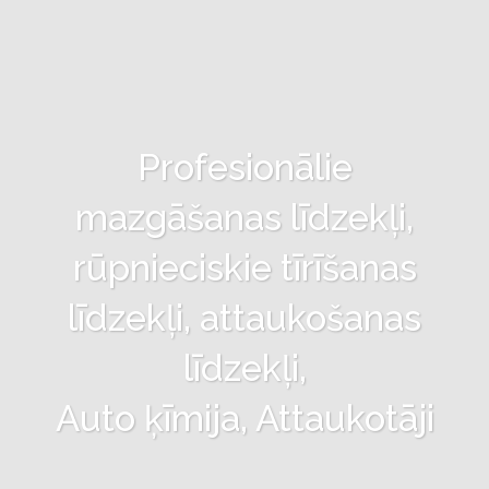
Profesionālie
mazgāšanas līdzekļi,
rūpnieciskie tīrīšanas
līdzekļi, attaukošanas
līdzekļi,
Auto ķīmija, Attaukotāji