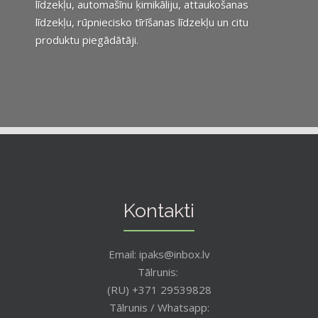
līdzekļu, automašīnu ķimikāliju, attaukošanas
līdzekļu, rūpniecisko tīrīšanas līdzekļu un citu
produktu piegādātāji.
Kontakti
Email: ipaks@inbox.lv
Tālrunis:
(RU) +371 29539828
Tālrunis / Whatsapp: