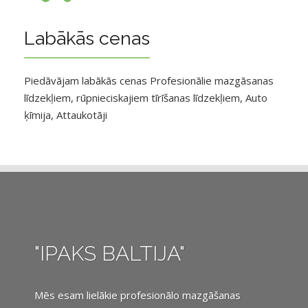
Labākās cenas
Piedāvājam labākās cenas Profesionālie mazgāsanas
līdzekļiem, rūpnieciskajiem tīrīšanas līdzekļiem, Auto
ķīmija, Attaukotāji
"IPAKS BALTIJA"
Mēs esam lielākie profesionālo mazgāšanas