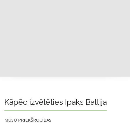
Kāpēc izvēlēties Ipaks Baltija
MŪSU PRIEKŠROCĪBAS