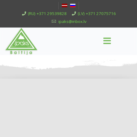
(RU) +371 29539828
(LV) +371 27075716
ipaks@inbox.lv