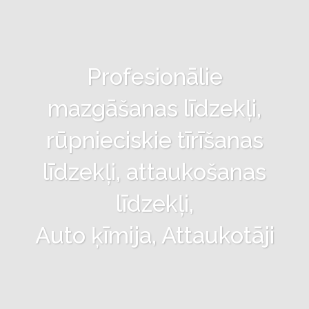
Profesionālie
mazgāšanas līdzekļi,
rūpnieciskie tīrīšanas
līdzekļi, attaukošanas
līdzekļi,
Auto ķīmija, Attaukotāji