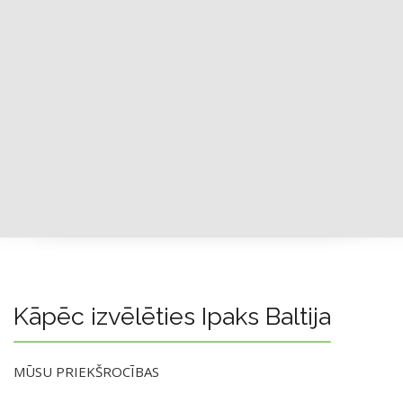
Kāpēc izvēlēties Ipaks Baltija
MŪSU PRIEKŠROCĪBAS