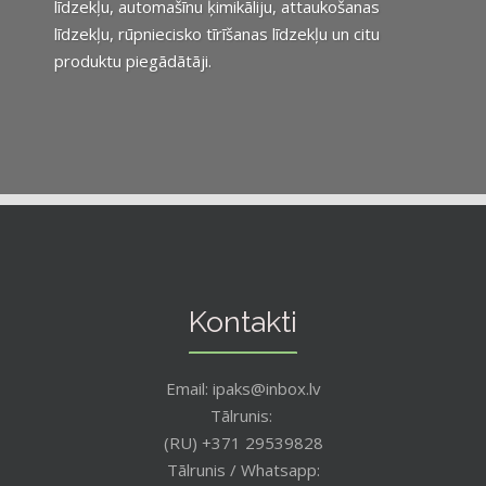
līdzekļu, automašīnu ķimikāliju, attaukošanas
līdzekļu, rūpniecisko tīrīšanas līdzekļu un citu
produktu piegādātāji.
Kontakti
Email: ipaks@inbox.lv
Tālrunis:
(RU) +371 29539828
Tālrunis / Whatsapp: