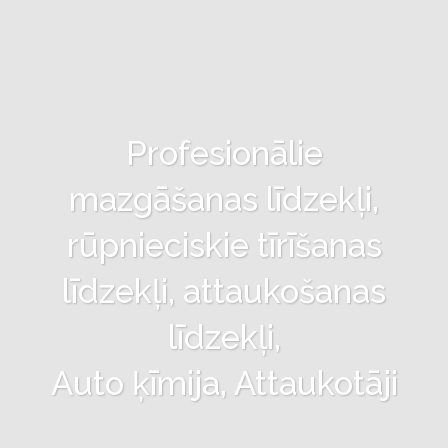
Profesionālie
mazgāšanas līdzekļi,
rūpnieciskie tīrīšanas
līdzekļi, attaukošanas
līdzekļi,
Auto ķīmija, Attaukotāji