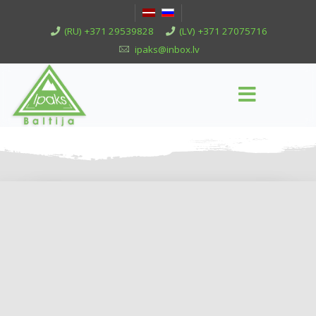
(RU) +371 29539828
(LV) +371 27075716
ipaks@inbox.lv