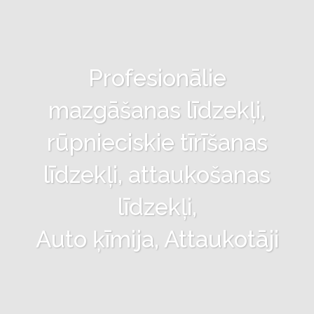
Profesionālie
mazgāšanas līdzekļi,
rūpnieciskie tīrīšanas
līdzekļi, attaukošanas
līdzekļi,
Auto ķīmija, Attaukotāji