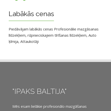
Labākās cenas
Piedāvājam labākās cenas Profesionālie mazgāsanas
līdzekļiem, rūpnieciskajiem tīrīšanas līdzekļiem, Auto
ķīmija, Attaukotāji
"IPAKS BALTIJA"
Mēs esam lielākie profesionālo mazgāšanas