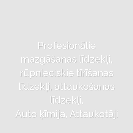
Profesionālie
mazgāšanas līdzekļi,
rūpnieciskie tīrīšanas
līdzekļi, attaukošanas
līdzekļi,
Auto ķīmija, Attaukotāji