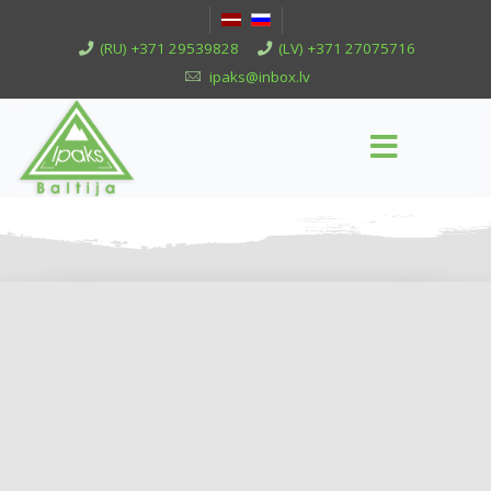
(RU) +371 29539828
(LV) +371 27075716
ipaks@inbox.lv