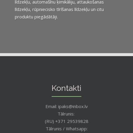
līdzekļu, automašīnu ķimikāliju, attaukošanas
līdzekļu, rūpniecisko tīrīšanas līdzekļu un citu
produktu piegādātāji.
Kontakti
Email: ipaks@inbox.lv
Tālrunis:
(RU) +371 29539828
Tālrunis / Whatsapp: