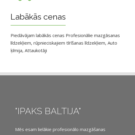
Labākās cenas
Piedāvājam labākās cenas Profesionālie mazgāsanas
līdzekļiem, rūpnieciskajiem tīrīšanas līdzekļiem, Auto
ķīmija, Attaukotāji
"IPAKS BALTIJA"
Mēs esam lielākie profesionālo mazgāšanas