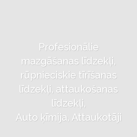
Profesionālie
mazgāšanas līdzekļi,
rūpnieciskie tīrīšanas
līdzekļi, attaukošanas
līdzekļi,
Auto ķīmija, Attaukotāji