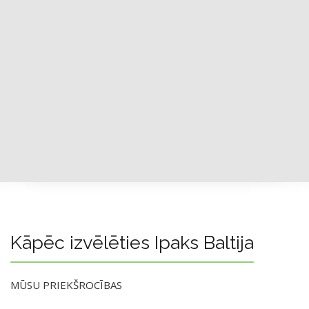
Kāpēc izvēlēties Ipaks Baltija
MŪSU PRIEKŠROCĪBAS