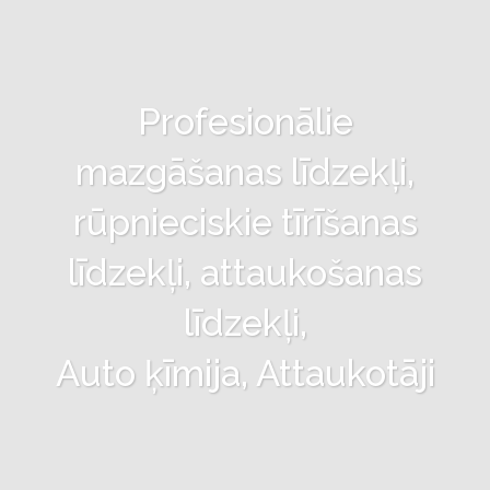
Profesionālie
mazgāšanas līdzekļi,
rūpnieciskie tīrīšanas
līdzekļi, attaukošanas
līdzekļi,
Auto ķīmija, Attaukotāji