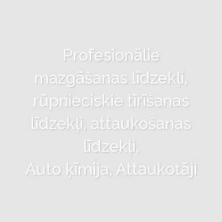
Profesionālie
mazgāšanas līdzekļi,
rūpnieciskie tīrīšanas
līdzekļi, attaukošanas
līdzekļi,
Auto ķīmija, Attaukotāji