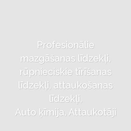
Profesionālie
mazgāšanas līdzekļi,
rūpnieciskie tīrīšanas
līdzekļi, attaukošanas
līdzekļi,
Auto ķīmija, Attaukotāji