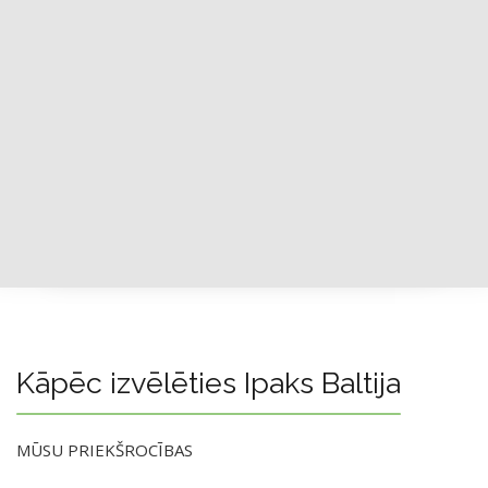
Kāpēc izvēlēties Ipaks Baltija
MŪSU PRIEKŠROCĪBAS