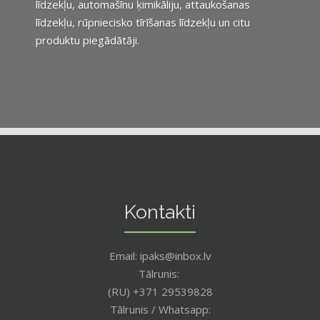
līdzekļu, automašīnu ķimikāliju, attaukošanas
līdzekļu, rūpniecisko tīrīšanas līdzekļu un citu
produktu piegādātāji.
Kontakti
Email: ipaks@inbox.lv
Tālrunis:
(RU) +371 29539828
Tālrunis / Whatsapp: