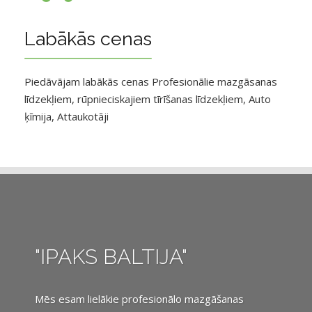
Labākās cenas
Piedāvājam labākās cenas Profesionālie mazgāsanas
līdzekļiem, rūpnieciskajiem tīrīšanas līdzekļiem, Auto
ķīmija, Attaukotāji
"IPAKS BALTIJA"
Mēs esam lielākie profesionālo mazgāšanas