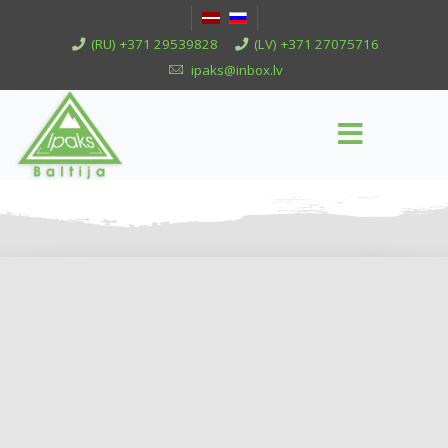
(RU) +371 29539828
(LV) +371 27075716
ipaks@inbox.lv