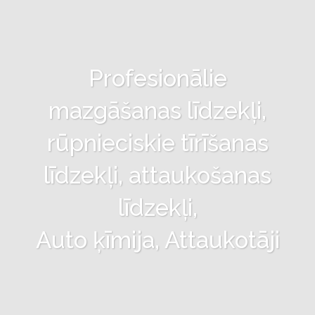
Profesionālie
mazgāšanas līdzekļi,
rūpnieciskie tīrīšanas
līdzekļi, attaukošanas
līdzekļi,
Auto ķīmija, Attaukotāji