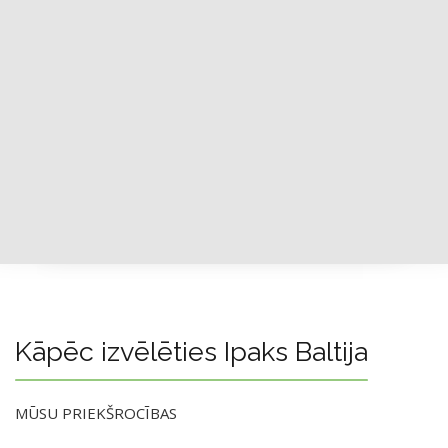
Kāpēc izvēlēties Ipaks Baltija
MŪSU PRIEKŠROCĪBAS