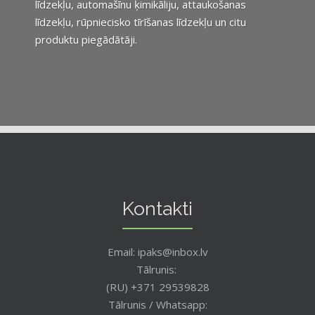
līdzekļu, automašīnu ķimikāliju, attaukošanas
līdzekļu, rūpniecisko tīrīšanas līdzekļu un citu
produktu piegādātāji.
Kontakti
Email: ipaks@inbox.lv
Tālrunis:
(RU) +371 29539828
Tālrunis / Whatsapp: