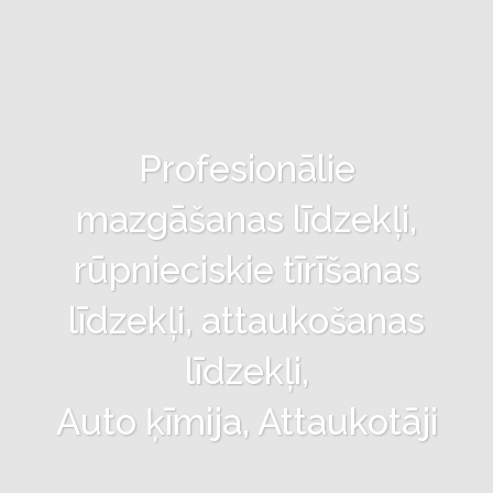
Profesionālie
mazgāšanas līdzekļi,
rūpnieciskie tīrīšanas
līdzekļi, attaukošanas
līdzekļi,
Auto ķīmija, Attaukotāji