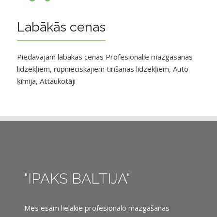
Labākās cenas
Piedāvājam labākās cenas Profesionālie mazgāsanas
līdzekļiem, rūpnieciskajiem tīrīšanas līdzekļiem, Auto
ķīmija, Attaukotāji
"IPAKS BALTIJA"
Mēs esam lielākie profesionālo mazgāšanas