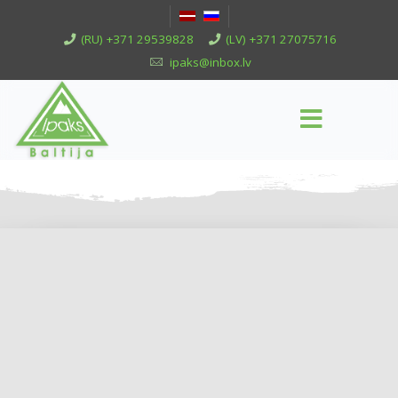
(RU) +371 29539828
(LV) +371 27075716
ipaks@inbox.lv