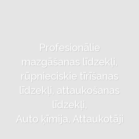
Profesionālie
mazgāšanas līdzekļi,
rūpnieciskie tīrīšanas
līdzekļi, attaukošanas
līdzekļi,
Auto ķīmija, Attaukotāji