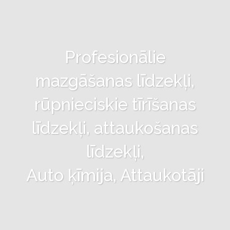
Profesionālie
mazgāšanas līdzekļi,
rūpnieciskie tīrīšanas
līdzekļi, attaukošanas
līdzekļi,
Auto ķīmija, Attaukotāji