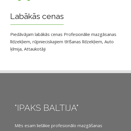
Labākās cenas
Piedāvājam labākās cenas Profesionālie mazgāsanas
līdzekļiem, rūpnieciskajiem tīrīšanas līdzekļiem, Auto
ķīmija, Attaukotāji
"IPAKS BALTIJA"
Mēs esam lielākie profesionālo mazgāšanas