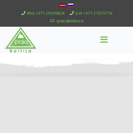
(RU) +371 29539828
(LV) +371 27075716
ipaks@inbox.lv