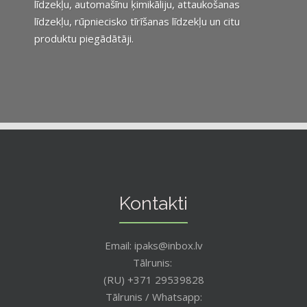
līdzekļu, automašīnu ķimikāliju, attaukošanas
līdzekļu, rūpniecisko tīrīšanas līdzekļu un citu
produktu piegādātāji.
Kontakti
Email: ipaks@inbox.lv
Tālrunis:
(RU) +371 29539828
Tālrunis / Whatsapp: