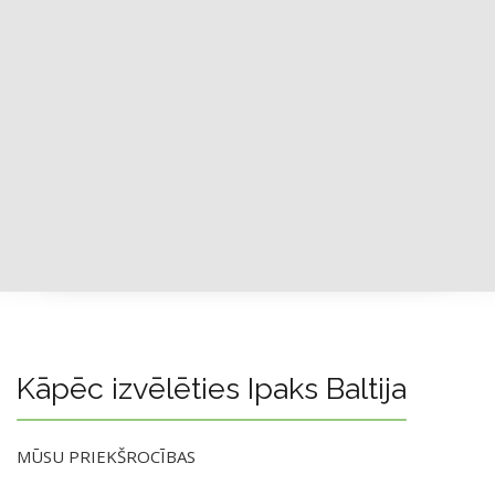
Kāpēc izvēlēties Ipaks Baltija
MŪSU PRIEKŠROCĪBAS