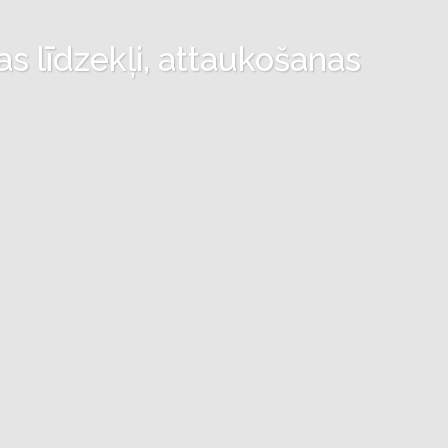
as līdzekļi, attaukošanas