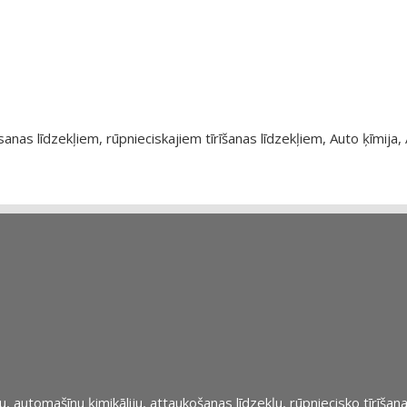
as līdzekļiem, rūpnieciskajiem tīrīšanas līdzekļiem, Auto ķīmija, 
automašīnu ķimikāliju, attaukošanas līdzekļu, rūpniecisko tīrīšana