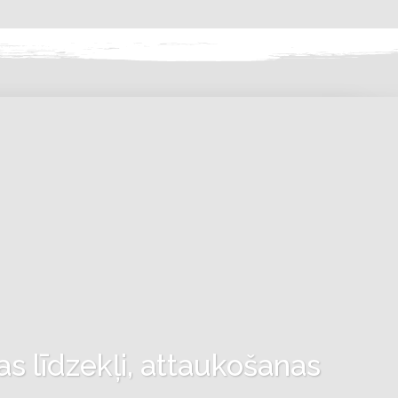
as līdzekļi, attaukošanas