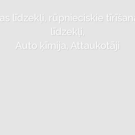
 līdzekļi, rūpnieciskie tīrīšan
līdzekļi,
Auto ķīmija, Attaukotāji