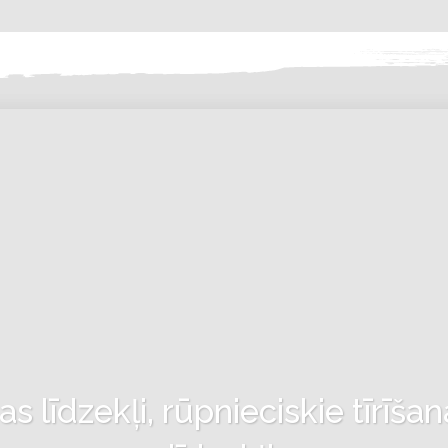
 līdzekļi, rūpnieciskie tīrīšan