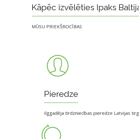
Kāpēc izvēlēties Ipaks Baltij
MŪSU PRIEKŠROCĪBAS
Pieredze
Ilggadēja tirdzniecības pieredze Latvijas tir