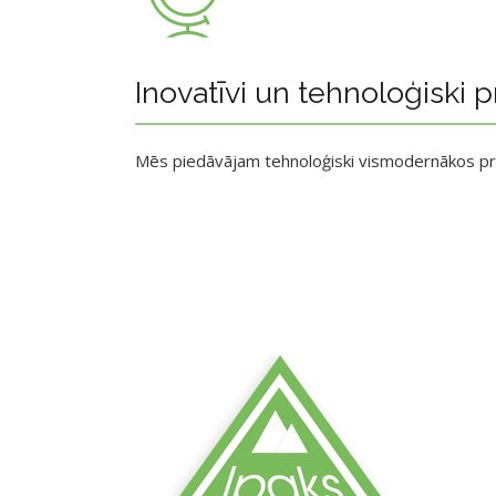
Inovatīvi un tehnoloģiski p
Mēs piedāvājam tehnoloģiski vismodernākos p