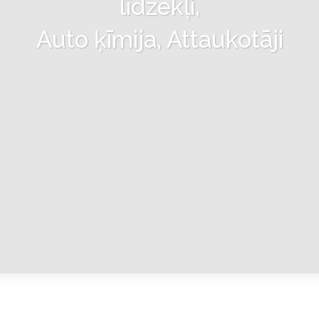
līdzekļi,
Auto ķīmija, Attaukotāji