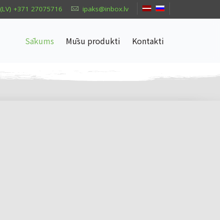
(LV) +371 27075716
ipaks@inbox.lv
Sākums
Mūsu produkti
Kontakti