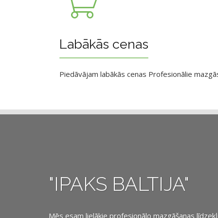
Labākās cenas
Piedāvājam labākās cenas Profesionālie mazgāsan
"IPAKS BALTIJA"
Mēs esam lielākie profesionālo mazgāšanas līdzekļu, 