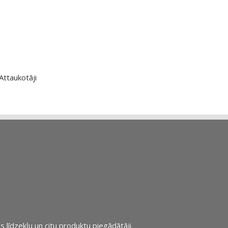
Attaukotāji
s līdzekļu un citu produktu piegādātāji.