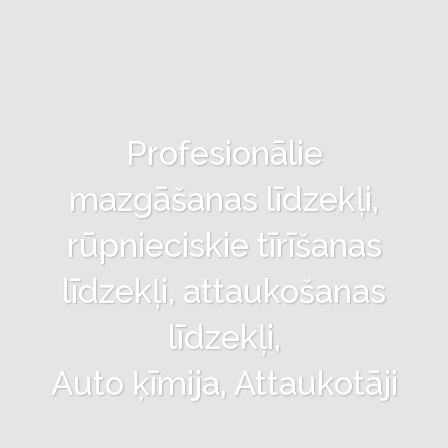
Profesionālie
mazgāšanas līdzekļi,
rūpnieciskie tīrīšanas
līdzekļi, attaukošanas
līdzekļi,
Auto ķīmija, Attaukotāji