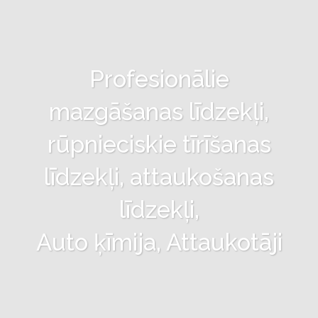
Profesionālie
mazgāšanas līdzekļi,
rūpnieciskie tīrīšanas
līdzekļi, attaukošanas
līdzekļi,
Auto ķīmija, Attaukotāji