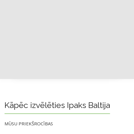
Kāpēc izvēlēties Ipaks Baltija
MŪSU PRIEKŠROCĪBAS