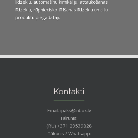
līdzekļu, automašīnu ķimikāliju, attaukošanas
līdzekļu, rūpniecisko tīrīšanas līdzekļu un citu
produktu piegādātāji.
Kontakti
Email: ipaks@inbox.lv
Tālrunis:
(RU) +371 29539828
Tālrunis / Whatsapp: