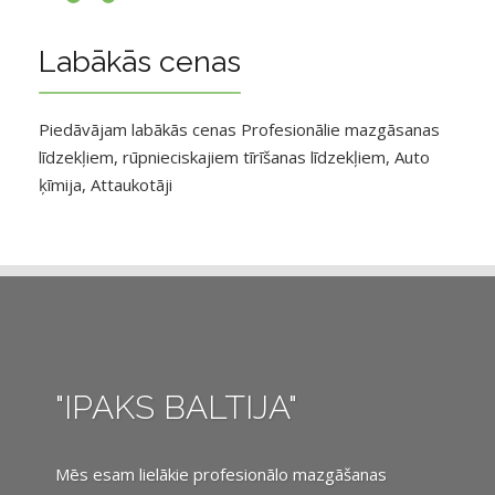
Labākās cenas
Piedāvājam labākās cenas Profesionālie mazgāsanas
līdzekļiem, rūpnieciskajiem tīrīšanas līdzekļiem, Auto
ķīmija, Attaukotāji
"IPAKS BALTIJA"
Mēs esam lielākie profesionālo mazgāšanas