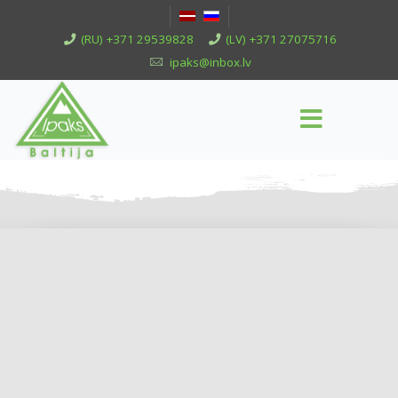
(RU) +371 29539828
(LV) +371 27075716
ipaks@inbox.lv