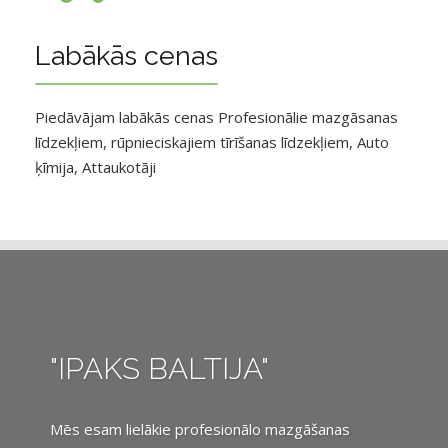
Labākās cenas
Piedāvājam labākās cenas Profesionālie mazgāsanas
līdzekļiem, rūpnieciskajiem tīrīšanas līdzekļiem, Auto
ķīmija, Attaukotāji
"IPAKS BALTIJA"
Mēs esam lielākie profesionālo mazgāšanas