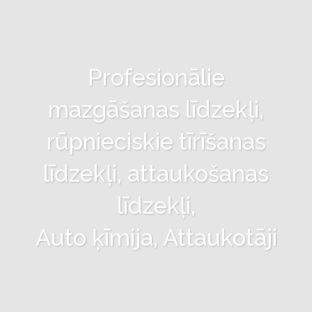
Profesionālie
mazgāšanas līdzekļi,
rūpnieciskie tīrīšanas
līdzekļi, attaukošanas
līdzekļi,
Auto ķīmija, Attaukotāji