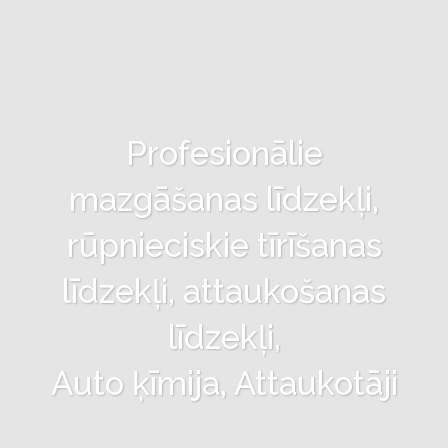
Profesionālie
mazgāšanas līdzekļi,
rūpnieciskie tīrīšanas
līdzekļi, attaukošanas
līdzekļi,
Auto ķīmija, Attaukotāji