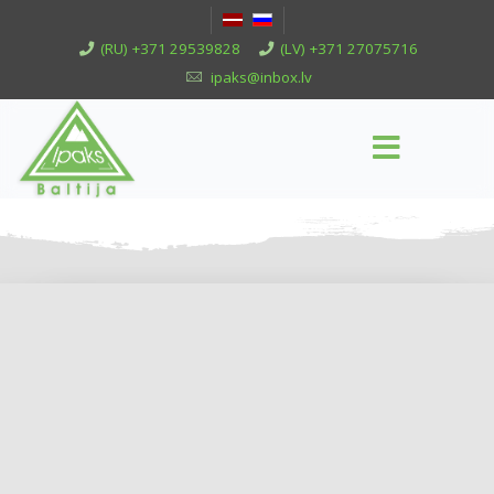
(RU) +371 29539828
(LV) +371 27075716
ipaks@inbox.lv