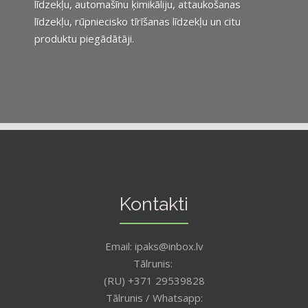
līdzekļu, automašīnu ķimikāliju, attaukošanas
līdzekļu, rūpniecisko tīrīšanas līdzekļu un citu
produktu piegādātāji.
Kontakti
Email: ipaks@inbox.lv
Tālrunis:
(RU) +371 29539828
Tālrunis / Whatsapp: