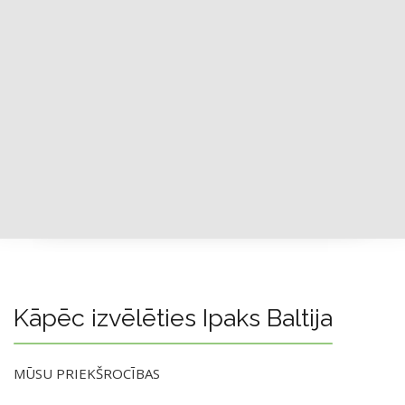
Kāpēc izvēlēties Ipaks Baltija
MŪSU PRIEKŠROCĪBAS