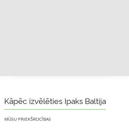
Kāpēc izvēlēties Ipaks Baltija
MŪSU PRIEKŠROCĪBAS