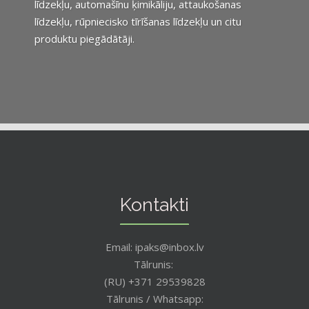
līdzekļu, automašīnu ķimikāliju, attaukošanas
līdzekļu, rūpniecisko tīrīšanas līdzekļu un citu
produktu piegādātāji.
Kontakti
Email: ipaks@inbox.lv
Tālrunis:
(RU) +371 29539828
Tālrunis / Whatsapp: