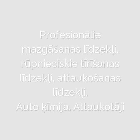
Profesionālie
mazgāšanas līdzekļi,
rūpnieciskie tīrīšanas
līdzekļi, attaukošanas
līdzekļi,
Auto ķīmija, Attaukotāji