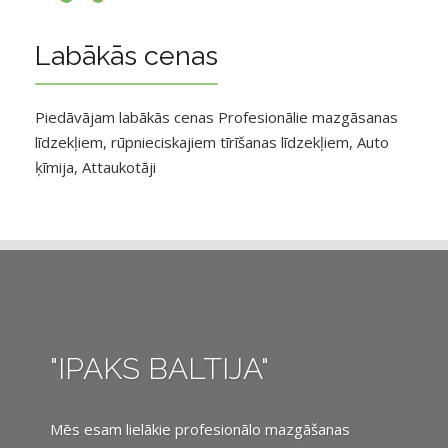
Labākās cenas
Piedāvājam labākās cenas Profesionālie mazgāsanas
līdzekļiem, rūpnieciskajiem tīrīšanas līdzekļiem, Auto
ķīmija, Attaukotāji
"IPAKS BALTIJA"
Mēs esam lielākie profesionālo mazgāšanas