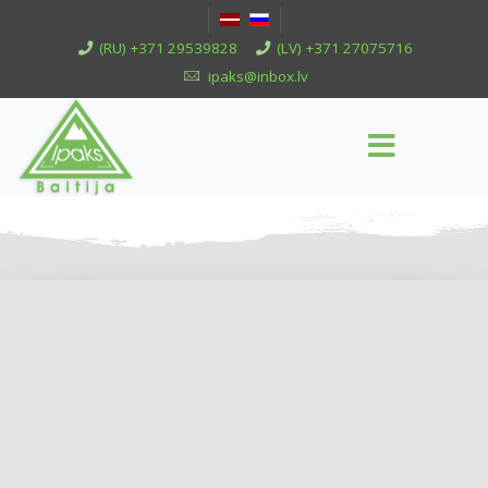
(RU) +371 29539828
(LV) +371 27075716
ipaks@inbox.lv