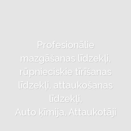
Profesionālie
mazgāšanas līdzekļi,
rūpnieciskie tīrīšanas
līdzekļi, attaukošanas
līdzekļi,
Auto ķīmija, Attaukotāji