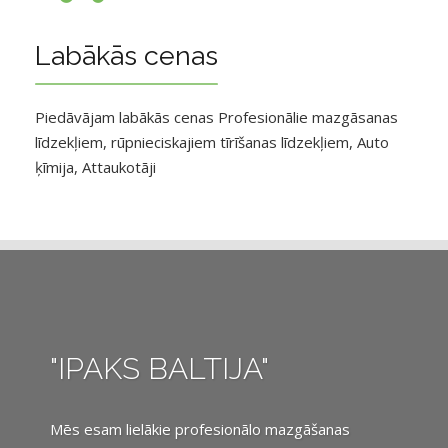
Labākās cenas
Piedāvājam labākās cenas Profesionālie mazgāsanas
līdzekļiem, rūpnieciskajiem tīrīšanas līdzekļiem, Auto
ķīmija, Attaukotāji
"IPAKS BALTIJA"
Mēs esam lielākie profesionālo mazgāšanas