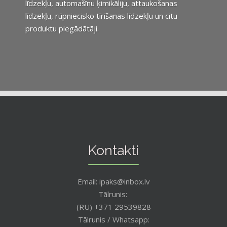
līdzekļu, automašīnu ķimikāliju, attaukošanas
līdzekļu, rūpniecisko tīrīšanas līdzekļu un citu
produktu piegādātāji.
Kontakti
Email: ipaks@inbox.lv
Tālrunis:
(RU) +371 29539828
Tālrunis / Whatsapp: