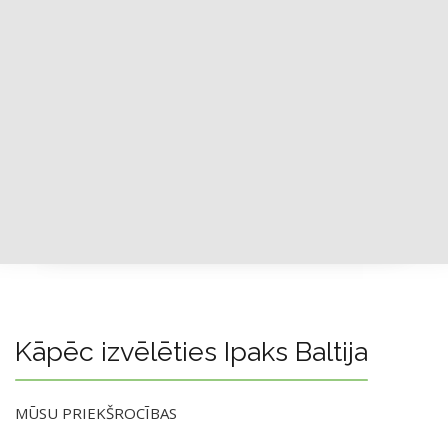
Kāpēc izvēlēties Ipaks Baltija
MŪSU PRIEKŠROCĪBAS