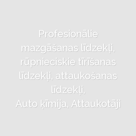
Profesionālie
mazgāšanas līdzekļi,
rūpnieciskie tīrīšanas
līdzekļi, attaukošanas
līdzekļi,
Auto ķīmija, Attaukotāji