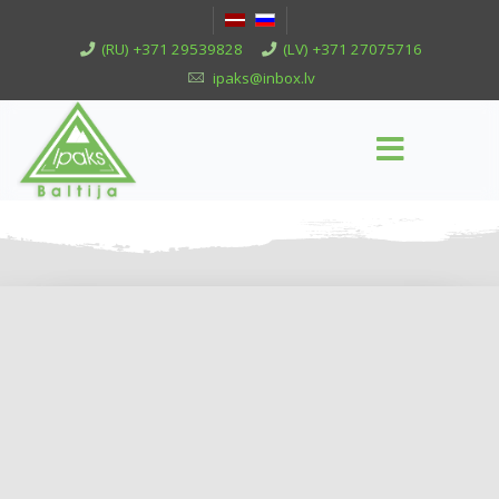
(RU) +371 29539828
(LV) +371 27075716
ipaks@inbox.lv