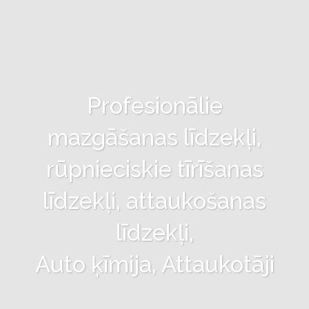
Profesionālie
mazgāšanas līdzekļi,
rūpnieciskie tīrīšanas
līdzekļi, attaukošanas
līdzekļi,
Auto ķīmija, Attaukotāji