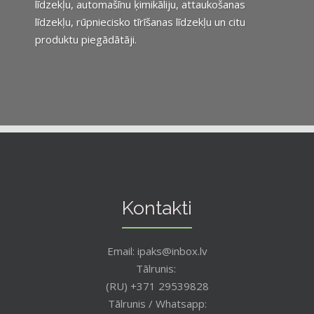
līdzekļu, automašīnu ķimikāliju, attaukošanas
līdzekļu, rūpniecisko tīrīšanas līdzekļu un citu
produktu piegādātāji.
Kontakti
Email: ipaks@inbox.lv
Tālrunis:
(RU) +371 29539828
Tālrunis / Whatsapp: