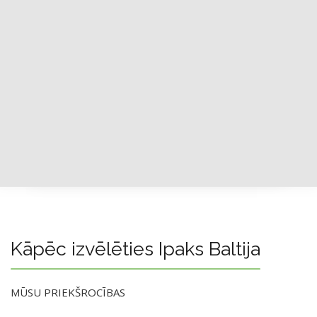
Kāpēc izvēlēties Ipaks Baltija
MŪSU PRIEKŠROCĪBAS