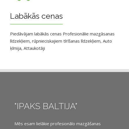
Labākās cenas
Piedāvājam labākās cenas Profesionālie mazgāsanas
līdzekļiem, rūpnieciskajiem tīrīšanas līdzekļiem, Auto
ķīmija, Attaukotāji
"IPAKS BALTIJA"
Mēs esam lielākie profesionālo mazgāšanas