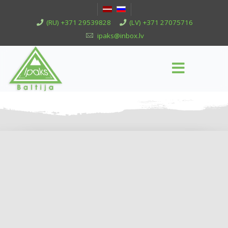
(RU) +371 29539828
(LV) +371 27075716
ipaks@inbox.lv