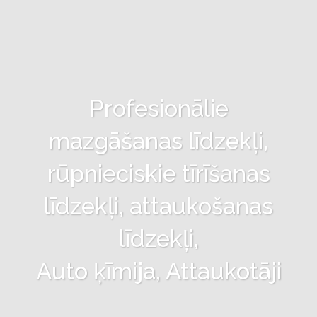
Profesionālie
mazgāšanas līdzekļi,
rūpnieciskie tīrīšanas
līdzekļi, attaukošanas
līdzekļi,
Auto ķīmija, Attaukotāji