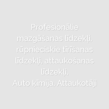
Profesionālie
mazgāšanas līdzekļi,
rūpnieciskie tīrīšanas
līdzekļi, attaukošanas
līdzekļi,
Auto ķīmija, Attaukotāji