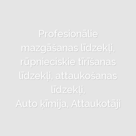
Profesionālie
mazgāšanas līdzekļi,
rūpnieciskie tīrīšanas
līdzekļi, attaukošanas
līdzekļi,
Auto ķīmija, Attaukotāji