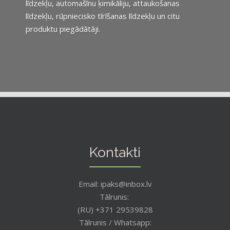
līdzekļu, automašīnu ķimikāliju, attaukošanas
līdzekļu, rūpniecisko tīrīšanas līdzekļu un citu
produktu piegādātāji.
Kontakti
Email: ipaks@inbox.lv
Tālrunis:
(RU) +371 29539828
Tālrunis / Whatsapp: