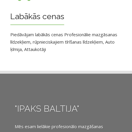
Labākās cenas
Piedāvājam labākās cenas Profesionālie mazgāsanas
līdzekļiem, rūpnieciskajiem tīrīšanas līdzekļiem, Auto
ķīmija, Attaukotāji
"IPAKS BALTIJA"
Mēs esam lielākie profesionālo mazgāšanas