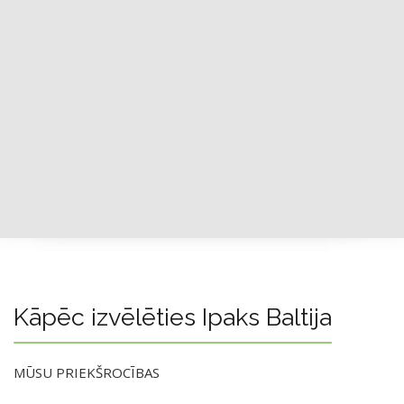
Kāpēc izvēlēties Ipaks Baltija
MŪSU PRIEKŠROCĪBAS