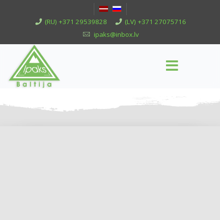
(RU) +371 29539828
(LV) +371 27075716
ipaks@inbox.lv