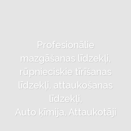
Profesionālie
mazgāšanas līdzekļi,
rūpnieciskie tīrīšanas
līdzekļi, attaukošanas
līdzekļi,
Auto ķīmija, Attaukotāji