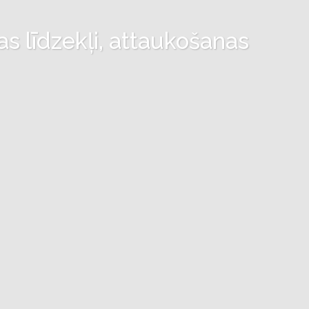
as līdzekļi, attaukošanas