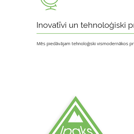
Inovatīvi un tehnoloģiski p
Mēs piedāvājam tehnoloģiski vismodernākos p