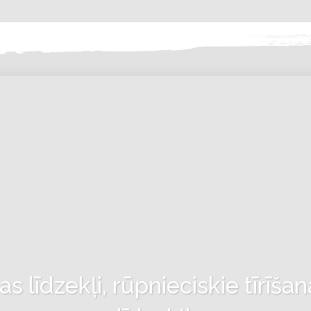
 līdzekļi, rūpnieciskie tīrīšan