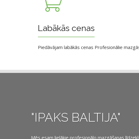
Labākās cenas
Piedāvājam labākās cenas Profesionālie mazgāsan
"IPAKS BALTIJA"
Mēs esam lielākie profesionālo mazgāšanas līdzekļu, 