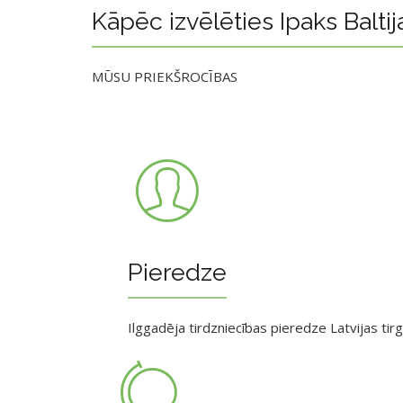
Kāpēc izvēlēties Ipaks Baltij
MŪSU PRIEKŠROCĪBAS
Pieredze
Ilggadēja tirdzniecības pieredze Latvijas tir