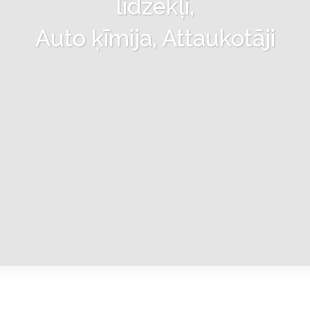
līdzekļi,
Auto ķīmija, Attaukotāji