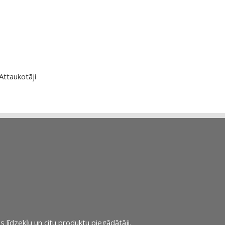
Attaukotāji
s līdzekļu un citu produktu piegādātāji.