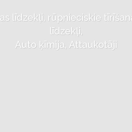
 līdzekļi, rūpnieciskie tīrīšan
līdzekļi,
Auto ķīmija, Attaukotāji