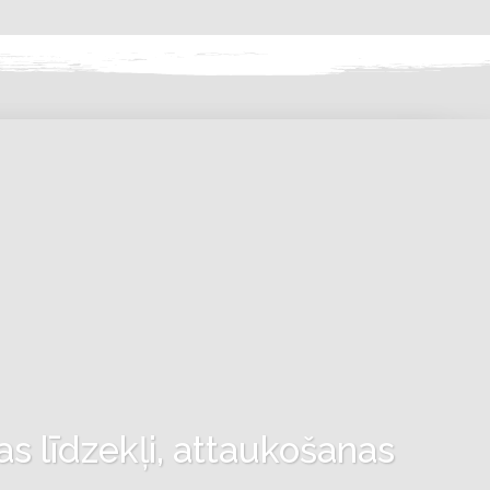
as līdzekļi, attaukošanas