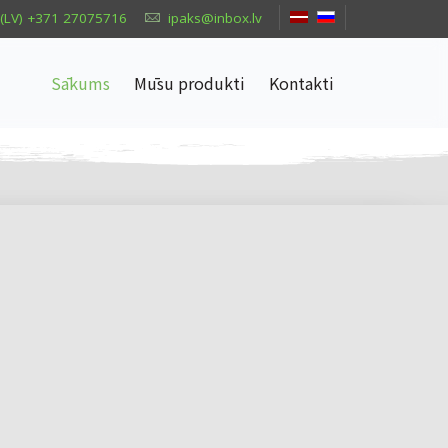
(LV) +371 27075716
ipaks@inbox.lv
Sākums
Mūsu produkti
Kontakti