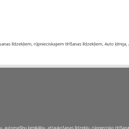
as līdzekļiem, rūpnieciskajiem tīrīšanas līdzekļiem, Auto ķīmija, 
automašīnu ķimikāliju, attaukošanas līdzekļu, rūpniecisko tīrīšana