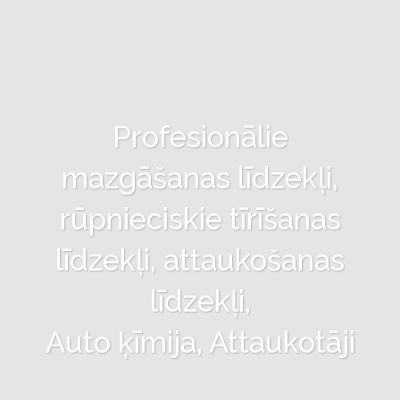
Profesionālie
mazgāšanas līdzekļi,
rūpnieciskie tīrīšanas
līdzekļi, attaukošanas
līdzekļi,
Auto ķīmija, Attaukotāji