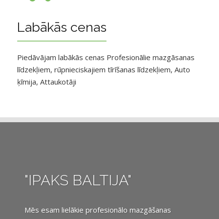
Labākās cenas
Piedāvājam labākās cenas Profesionālie mazgāsanas
līdzekļiem, rūpnieciskajiem tīrīšanas līdzekļiem, Auto
ķīmija, Attaukotāji
"IPAKS BALTIJA"
Mēs esam lielākie profesionālo mazgāšanas