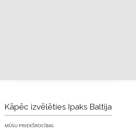
Kāpēc izvēlēties Ipaks Baltija
MŪSU PRIEKŠROCĪBAS