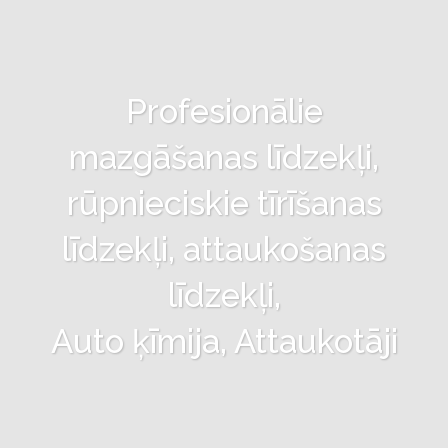
Profesionālie
mazgāšanas līdzekļi,
rūpnieciskie tīrīšanas
līdzekļi, attaukošanas
līdzekļi,
Auto ķīmija, Attaukotāji