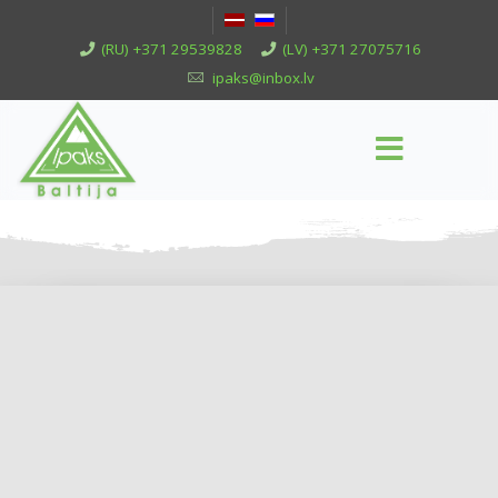
(RU) +371 29539828
(LV) +371 27075716
ipaks@inbox.lv