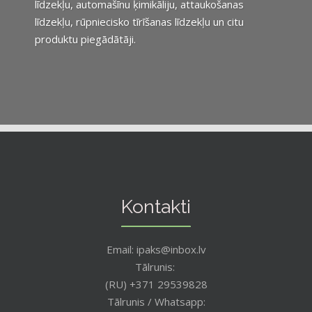
līdzekļu, automašīnu ķimikāliju, attaukošanas
līdzekļu, rūpniecisko tīrīšanas līdzekļu un citu
produktu piegādātāji.
Kontakti
Email: ipaks@inbox.lv
Tālrunis:
(RU) +371 29539828
Tālrunis / Whatsapp: