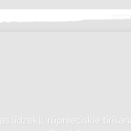
 līdzekļi, rūpnieciskie tīrīšan