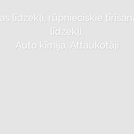
 līdzekļi, rūpnieciskie tīrīšan
līdzekļi,
Auto ķīmija, Attaukotāji