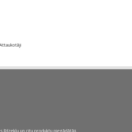
Attaukotāji
s līdzekļu un citu produktu piegādātāji.