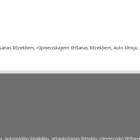
as līdzekļiem, rūpnieciskajiem tīrīšanas līdzekļiem, Auto ķīmija, 
automašīnu ķimikāliju, attaukošanas līdzekļu, rūpniecisko tīrīšana