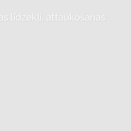
as līdzekļi, attaukošanas