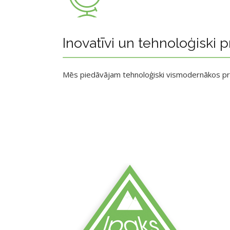
Inovatīvi un tehnoloģiski p
Mēs piedāvājam tehnoloģiski vismodernākos p