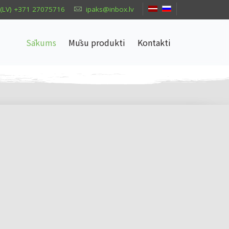
(LV) +371 27075716
ipaks@inbox.lv
Sākums
Mūsu produkti
Kontakti