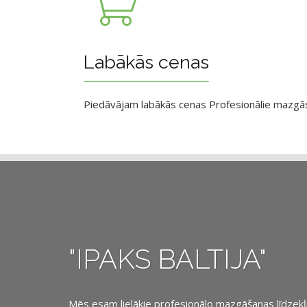
Labākās cenas
Piedāvājam labākās cenas Profesionālie mazgāsan
"IPAKS BALTIJA"
Mēs esam lielākie profesionālo mazgāšanas līdzekļu, 