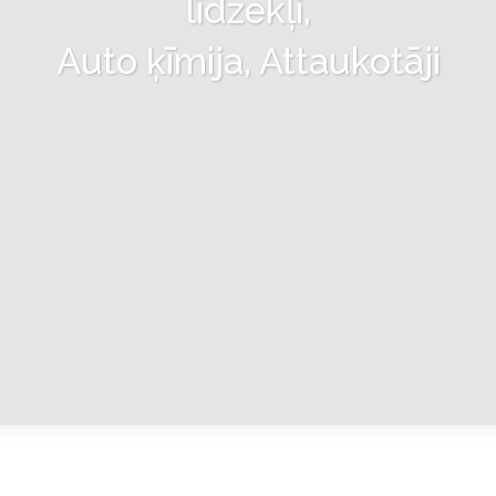
līdzekļi,
Auto ķīmija, Attaukotāji