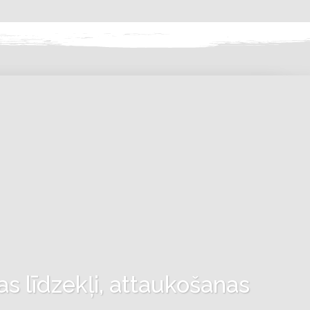
as līdzekļi, attaukošanas