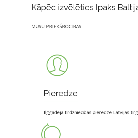
Kāpēc izvēlēties Ipaks Baltij
MŪSU PRIEKŠROCĪBAS
Pieredze
Ilggadēja tirdzniecības pieredze Latvijas tir