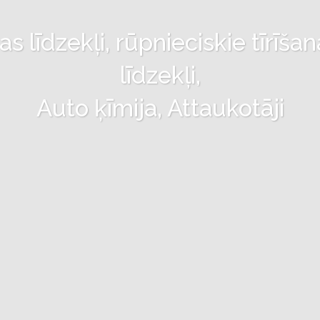
 līdzekļi, rūpnieciskie tīrīšan
līdzekļi,
Auto ķīmija, Attaukotāji