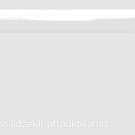
as līdzekļi, attaukošanas