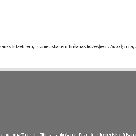
as līdzekļiem, rūpnieciskajiem tīrīšanas līdzekļiem, Auto ķīmija, 
automašīnu ķimikāliju, attaukošanas līdzekļu, rūpniecisko tīrīšana