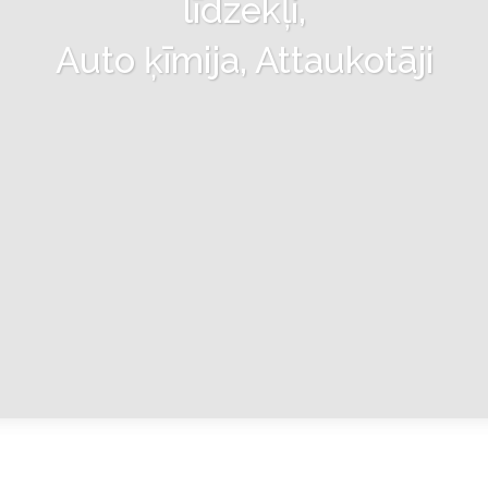
līdzekļi,
Auto ķīmija, Attaukotāji