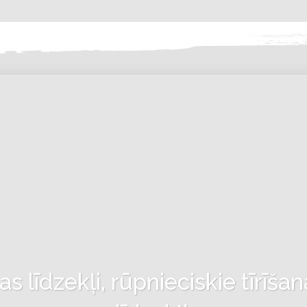
 līdzekļi, rūpnieciskie tīrīšan