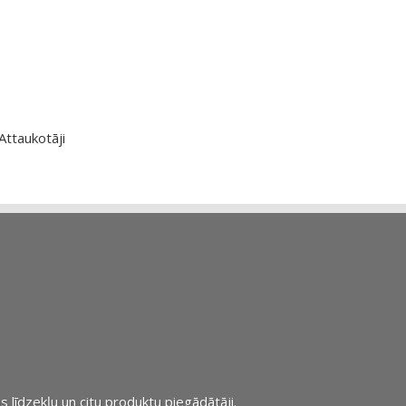
Attaukotāji
s līdzekļu un citu produktu piegādātāji.