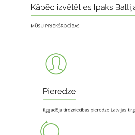
Kāpēc izvēlēties Ipaks Baltij
MŪSU PRIEKŠROCĪBAS
Pieredze
Ilggadēja tirdzniecības pieredze Latvijas tir