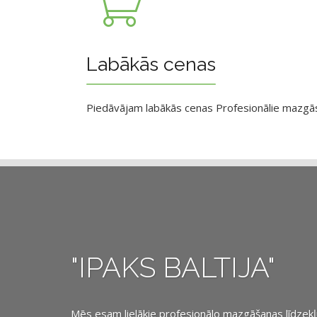
Labākās cenas
Piedāvājam labākās cenas Profesionālie mazgāsan
"IPAKS BALTIJA"
Mēs esam lielākie profesionālo mazgāšanas līdzekļu, 