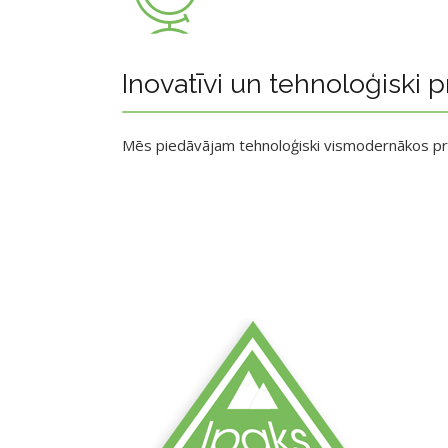
Inovatīvi un tehnoloģiski p
Mēs piedāvājam tehnoloģiski vismodernākos p