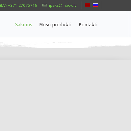
(LV) +371 27075716
ipaks@inbox.lv
Sākums
Mūsu produkti
Kontakti