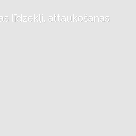
as līdzekļi, attaukošanas