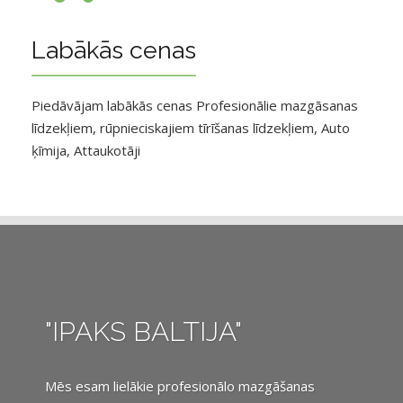
Labākās cenas
Piedāvājam labākās cenas Profesionālie mazgāsanas
līdzekļiem, rūpnieciskajiem tīrīšanas līdzekļiem, Auto
ķīmija, Attaukotāji
"IPAKS BALTIJA"
Mēs esam lielākie profesionālo mazgāšanas