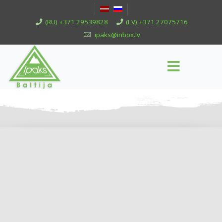
(RU) +371 29539828
(LV) +371 27075716
ipaks@inbox.lv