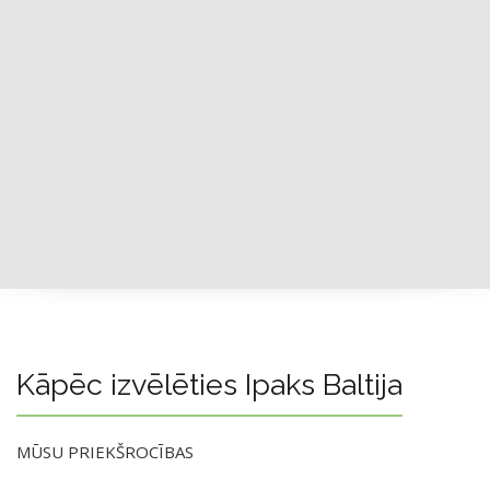
Kāpēc izvēlēties Ipaks Baltija
MŪSU PRIEKŠROCĪBAS