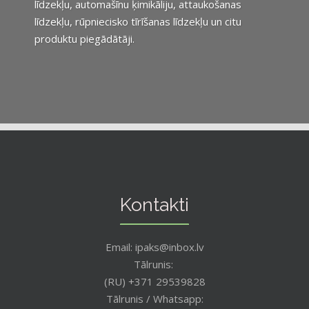
līdzekļu, automašīnu ķimikāliju, attaukošanas
līdzekļu, rūpniecisko tīrīšanas līdzekļu un citu
produktu piegādātāji.
Kontakti
Email: ipaks@inbox.lv
Tālrunis:
(RU) +371 29539828
Tālrunis / Whatsapp: