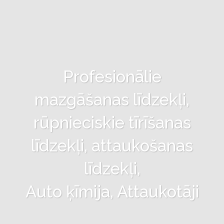
Profesionālie
mazgāšanas līdzekļi,
rūpnieciskie tīrīšanas
līdzekļi, attaukošanas
līdzekļi,
Auto ķīmija, Attaukotāji