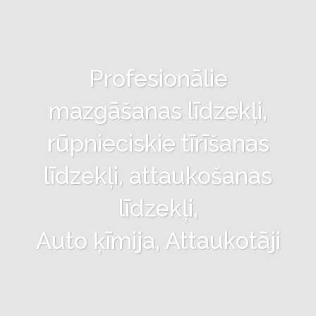
Profesionālie
mazgāšanas līdzekļi,
rūpnieciskie tīrīšanas
līdzekļi, attaukošanas
līdzekļi,
Auto ķīmija, Attaukotāji