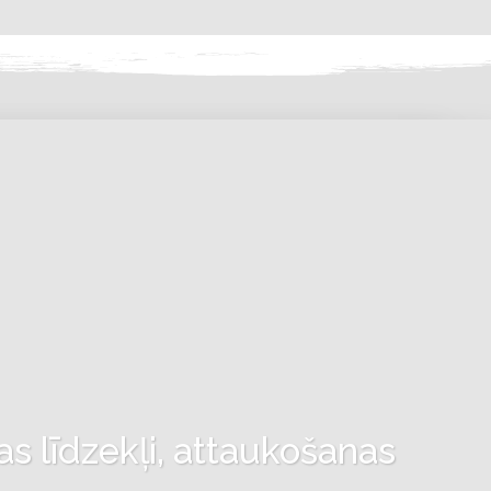
as līdzekļi, attaukošanas