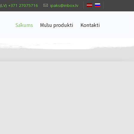
(LV) +371 27075716
ipaks@inbox.lv
Sākums
Mūsu produkti
Kontakti