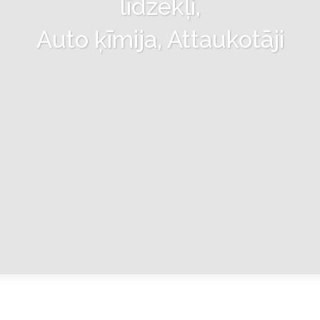
līdzekļi,
Auto ķīmija, Attaukotāji