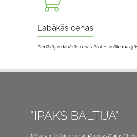
Labākās cenas
Piedāvājam labākās cenas Profesionālie mazgāsan
"IPAKS BALTIJA"
Mēs esam lielākie profesionālo mazgāšanas līdzekļu, 