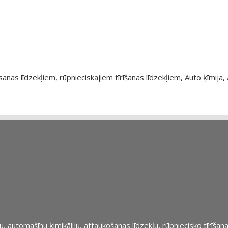
as līdzekļiem, rūpnieciskajiem tīrīšanas līdzekļiem, Auto ķīmija, 
automašīnu ķimikāliju, attaukošanas līdzekļu, rūpniecisko tīrīšana