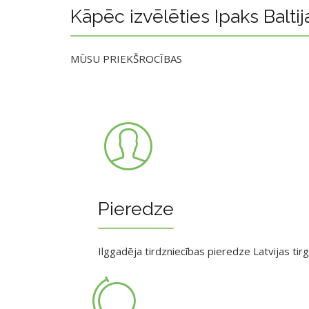
Kāpēc izvēlēties Ipaks Baltij
MŪSU PRIEKŠROCĪBAS
Pieredze
Ilggadēja tirdzniecības pieredze Latvijas tir