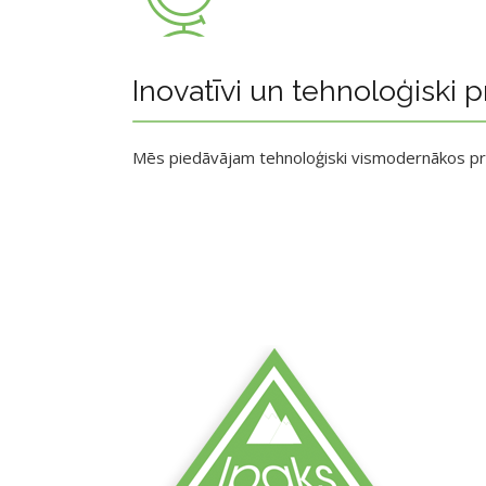
Inovatīvi un tehnoloģiski p
Mēs piedāvājam tehnoloģiski vismodernākos p