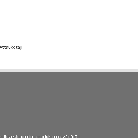
Attaukotāji
s līdzekļu un citu produktu piegādātāji.