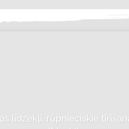
 līdzekļi, rūpnieciskie tīrīšan