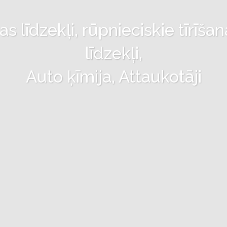
 līdzekļi, rūpnieciskie tīrīšan
līdzekļi,
Auto ķīmija, Attaukotāji