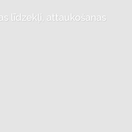
as līdzekļi, attaukošanas