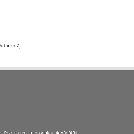
Attaukotāji
s līdzekļu un citu produktu piegādātāji.