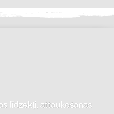
as līdzekļi, attaukošanas