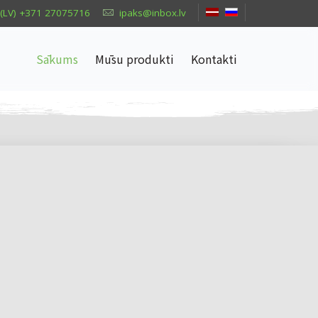
(LV) +371 27075716
ipaks@inbox.lv
Sākums
Mūsu produkti
Kontakti