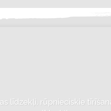
 līdzekļi, rūpnieciskie tīrīšan