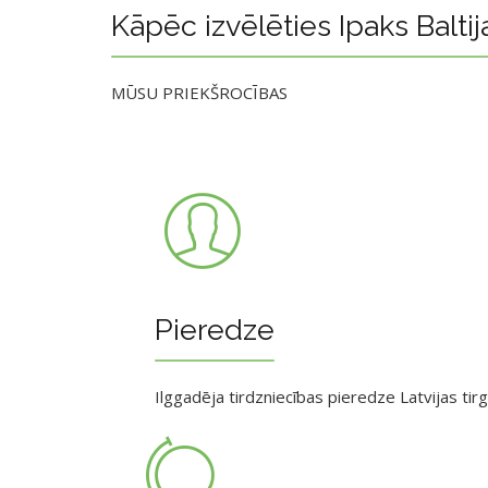
Kāpēc izvēlēties Ipaks Baltij
MŪSU PRIEKŠROCĪBAS
Pieredze
Ilggadēja tirdzniecības pieredze Latvijas tir