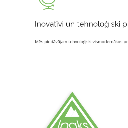
Inovatīvi un tehnoloģiski p
Mēs piedāvājam tehnoloģiski vismodernākos p