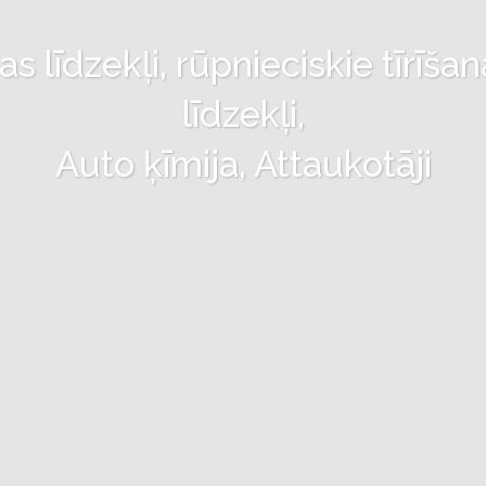
 līdzekļi, rūpnieciskie tīrīšan
līdzekļi,
Auto ķīmija, Attaukotāji