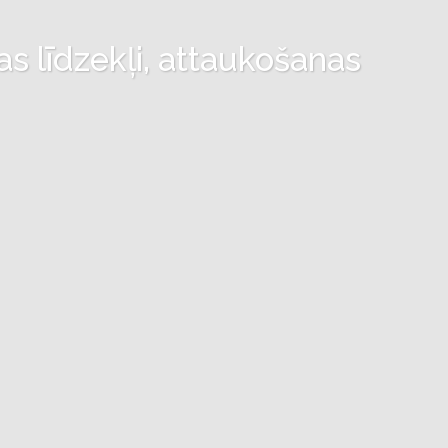
as līdzekļi, attaukošanas