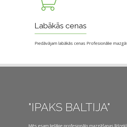
Labākās cenas
Piedāvājam labākās cenas Profesionālie mazgāsan
"IPAKS BALTIJA"
Mēs esam lielākie profesionālo mazgāšanas līdzekļu, 