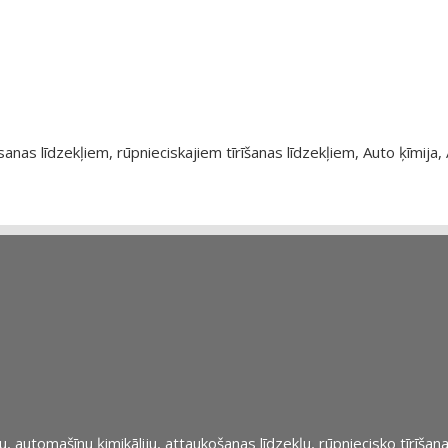
as līdzekļiem, rūpnieciskajiem tīrīšanas līdzekļiem, Auto ķīmija, 
automašīnu ķimikāliju, attaukošanas līdzekļu, rūpniecisko tīrīšana