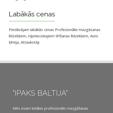
Labākās cenas
Piedāvājam labākās cenas Profesionālie mazgāsanas
līdzekļiem, rūpnieciskajiem tīrīšanas līdzekļiem, Auto
ķīmija, Attaukotāji
"IPAKS BALTIJA"
Mēs esam lielākie profesionālo mazgāšanas