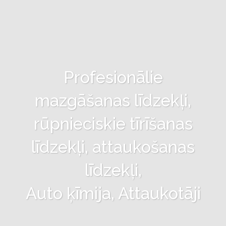
Profesionālie
mazgāšanas līdzekļi,
rūpnieciskie tīrīšanas
līdzekļi, attaukošanas
līdzekļi,
Auto ķīmija, Attaukotāji