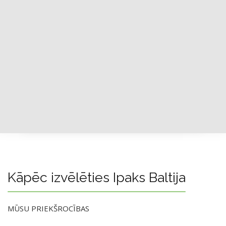
Kāpēc izvēlēties Ipaks Baltija
MŪSU PRIEKŠROCĪBAS