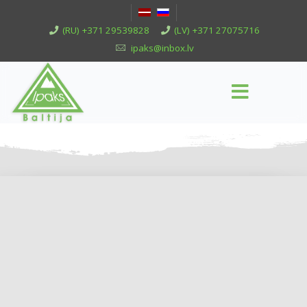
(RU) +371 29539828
(LV) +371 27075716
ipaks@inbox.lv