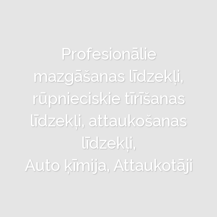
Profesionālie
mazgāšanas līdzekļi,
rūpnieciskie tīrīšanas
līdzekļi, attaukošanas
līdzekļi,
Auto ķīmija, Attaukotāji