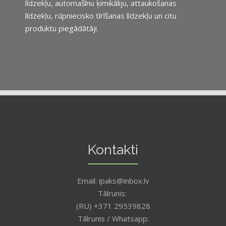
līdzekļu, automašīnu ķimikāliju, attaukošanas
līdzekļu, rūpniecisko tīrīšanas līdzekļu un citu
produktu piegādātāji.
Kontakti
Email: ipaks@inbox.lv
Tālrunis:
(RU) +371 29539828
Tālrunis / Whatsapp: