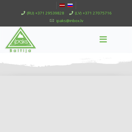
(RU) +371 29539828
(LV) +371 27075716
ipaks@inbox.lv