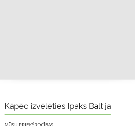
Kāpēc izvēlēties Ipaks Baltija
MŪSU PRIEKŠROCĪBAS