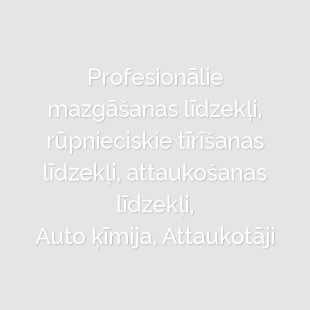
Profesionālie
mazgāšanas līdzekļi,
rūpnieciskie tīrīšanas
līdzekļi, attaukošanas
līdzekļi,
Auto ķīmija, Attaukotāji