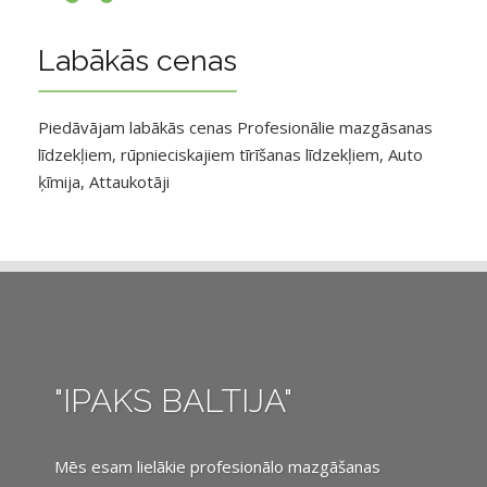
Labākās cenas
Piedāvājam labākās cenas Profesionālie mazgāsanas
līdzekļiem, rūpnieciskajiem tīrīšanas līdzekļiem, Auto
ķīmija, Attaukotāji
"IPAKS BALTIJA"
Mēs esam lielākie profesionālo mazgāšanas