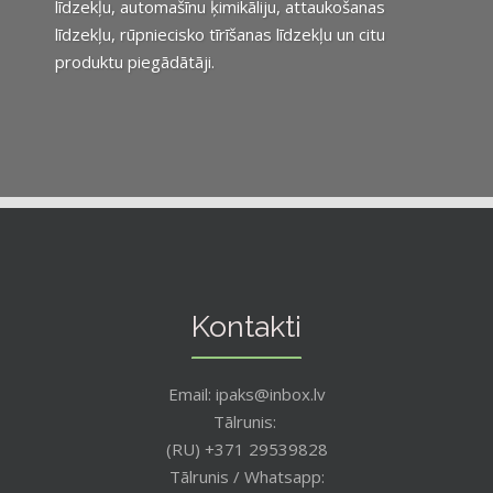
līdzekļu, automašīnu ķimikāliju, attaukošanas
līdzekļu, rūpniecisko tīrīšanas līdzekļu un citu
produktu piegādātāji.
Kontakti
Email: ipaks@inbox.lv
Tālrunis:
(RU) +371 29539828
Tālrunis / Whatsapp: