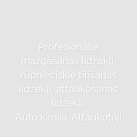
Profesionālie
mazgāšanas līdzekļi,
rūpnieciskie tīrīšanas
līdzekļi, attaukošanas
līdzekļi,
Auto ķīmija, Attaukotāji