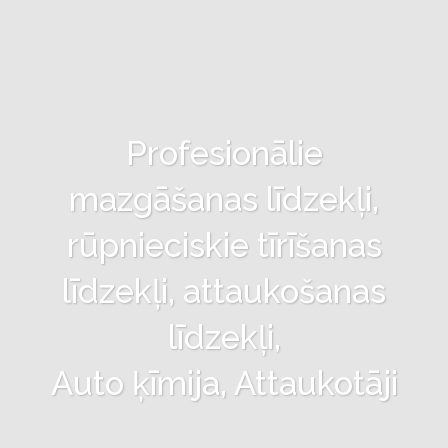
Profesionālie
mazgāšanas līdzekļi,
rūpnieciskie tīrīšanas
līdzekļi, attaukošanas
līdzekļi,
Auto ķīmija, Attaukotāji