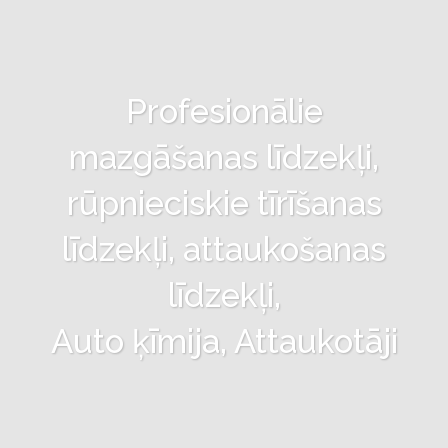
Profesionālie
mazgāšanas līdzekļi,
rūpnieciskie tīrīšanas
līdzekļi, attaukošanas
līdzekļi,
Auto ķīmija, Attaukotāji