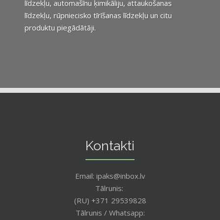
līdzekļu, automašīnu ķimikāliju, attaukošanas
līdzekļu, rūpniecisko tīrīšanas līdzekļu un citu
produktu piegādātāji.
Kontakti
Email: ipaks@inbox.lv
Tālrunis:
(RU) +371 29539828
Tālrunis / Whatsapp: