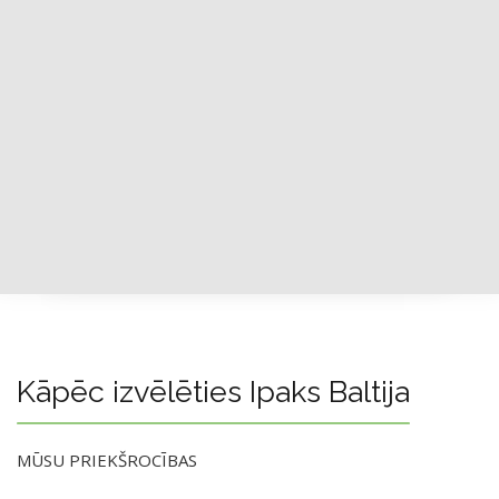
Kāpēc izvēlēties Ipaks Baltija
MŪSU PRIEKŠROCĪBAS