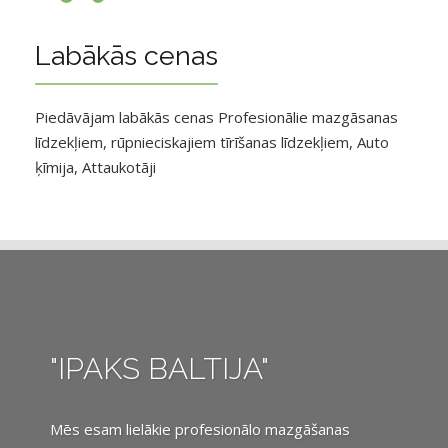
Labākās cenas
Piedāvājam labākās cenas Profesionālie mazgāsanas
līdzekļiem, rūpnieciskajiem tīrīšanas līdzekļiem, Auto
ķīmija, Attaukotāji
"IPAKS BALTIJA"
Mēs esam lielākie profesionālo mazgāšanas