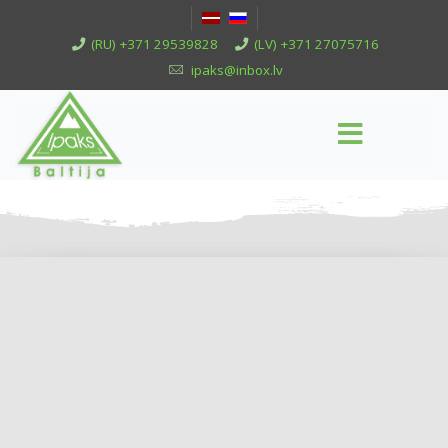
(RU) +371 29539828
(LV) +371 27075716
ipaks@inbox.lv