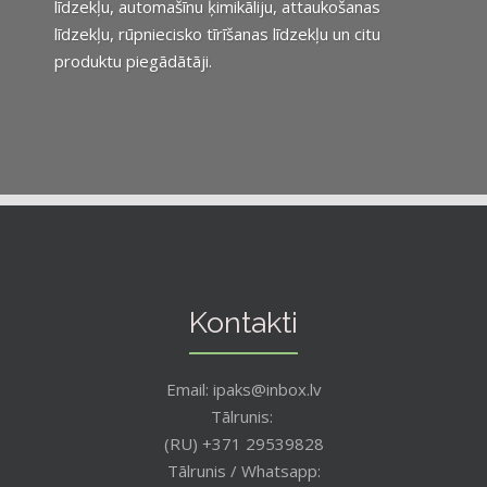
līdzekļu, automašīnu ķimikāliju, attaukošanas
līdzekļu, rūpniecisko tīrīšanas līdzekļu un citu
produktu piegādātāji.
Kontakti
Email: ipaks@inbox.lv
Tālrunis:
(RU) +371 29539828
Tālrunis / Whatsapp: