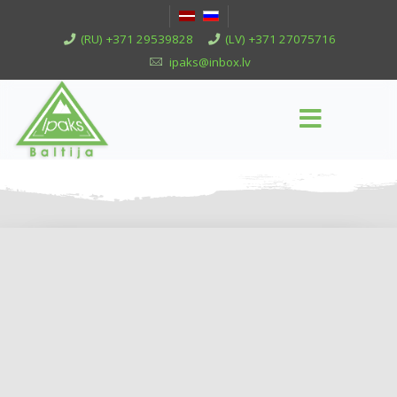
(RU) +371 29539828
(LV) +371 27075716
ipaks@inbox.lv