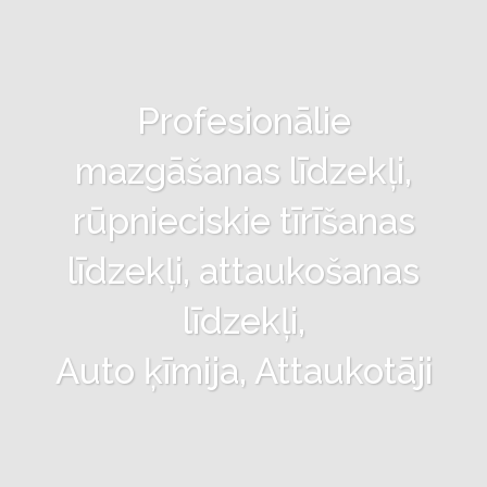
Profesionālie
mazgāšanas līdzekļi,
rūpnieciskie tīrīšanas
līdzekļi, attaukošanas
līdzekļi,
Auto ķīmija, Attaukotāji