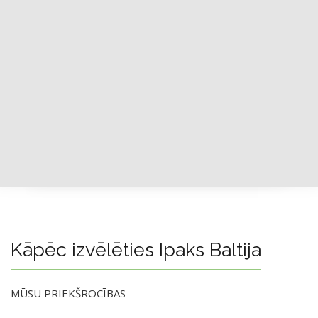
Kāpēc izvēlēties Ipaks Baltija
MŪSU PRIEKŠROCĪBAS