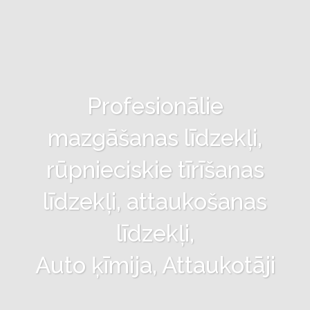
Profesionālie
mazgāšanas līdzekļi,
rūpnieciskie tīrīšanas
līdzekļi, attaukošanas
līdzekļi,
Auto ķīmija, Attaukotāji