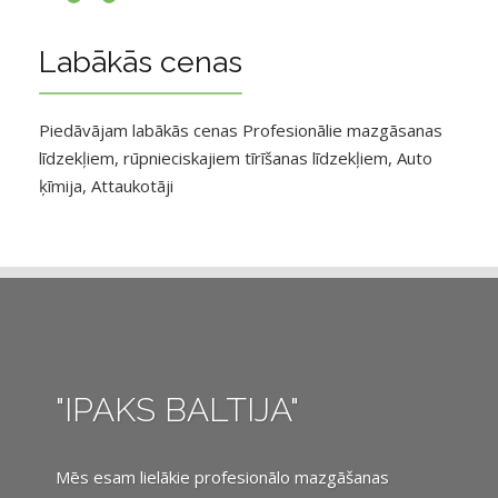
Labākās cenas
Piedāvājam labākās cenas Profesionālie mazgāsanas
līdzekļiem, rūpnieciskajiem tīrīšanas līdzekļiem, Auto
ķīmija, Attaukotāji
"IPAKS BALTIJA"
Mēs esam lielākie profesionālo mazgāšanas