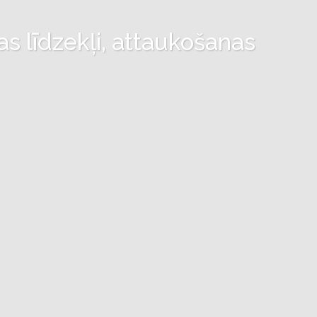
as līdzekļi, attaukošanas