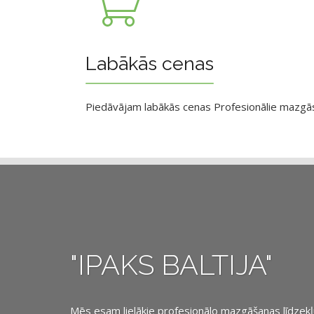
Labākās cenas
Piedāvājam labākās cenas Profesionālie mazgāsan
"IPAKS BALTIJA"
Mēs esam lielākie profesionālo mazgāšanas līdzekļu, 