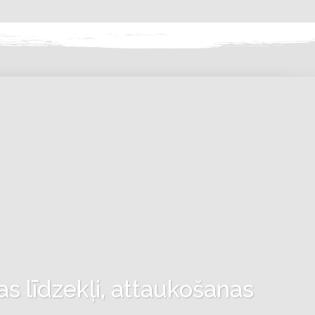
as līdzekļi, attaukošanas