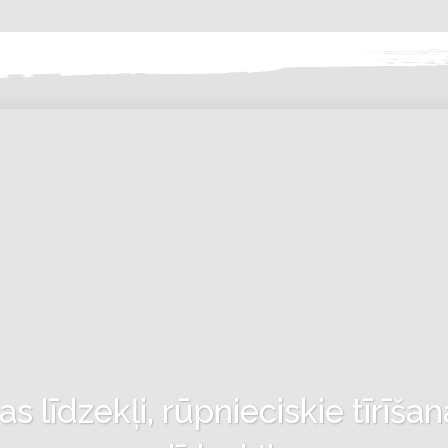
 līdzekļi, rūpnieciskie tīrīšan