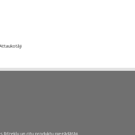
Attaukotāji
s līdzekļu un citu produktu piegādātāji.