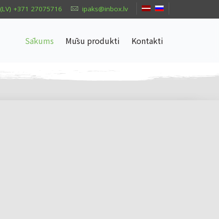
(LV) +371 27075716
ipaks@inbox.lv
Sākums
Mūsu produkti
Kontakti