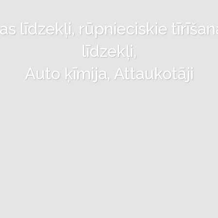
 līdzekļi, rūpnieciskie tīrīšan
līdzekļi,
Auto ķīmija, Attaukotāji