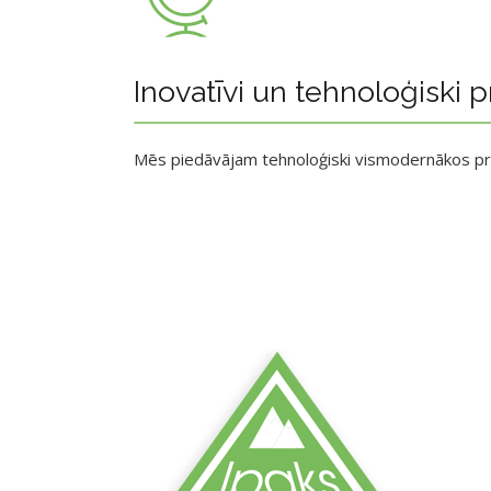
Inovatīvi un tehnoloģiski p
Mēs piedāvājam tehnoloģiski vismodernākos p