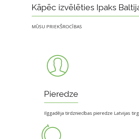
Kāpēc izvēlēties Ipaks Baltij
MŪSU PRIEKŠROCĪBAS
Pieredze
Ilggadēja tirdzniecības pieredze Latvijas tir