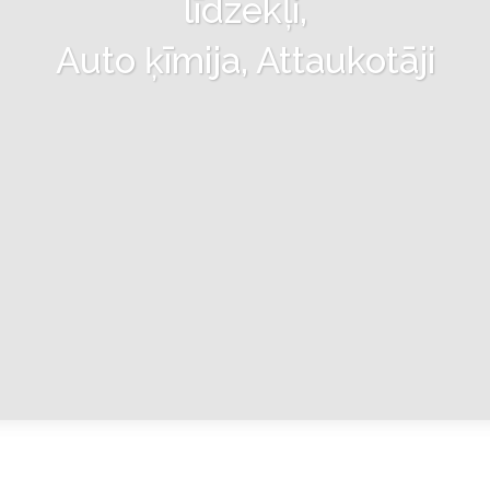
līdzekļi,
Auto ķīmija, Attaukotāji