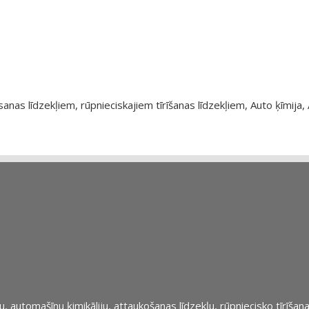
as līdzekļiem, rūpnieciskajiem tīrīšanas līdzekļiem, Auto ķīmija, 
automašīnu ķimikāliju, attaukošanas līdzekļu, rūpniecisko tīrīšana