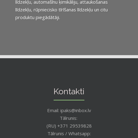
līdzekļu, automašīnu ķimikāliju, attaukošanas
līdzekļu, rūpniecisko tīrīšanas līdzekļu un citu
produktu piegādātāji.
Kontakti
Email: ipaks@inbox.lv
Tālrunis:
(RU) +371 29539828
Tālrunis / Whatsapp: