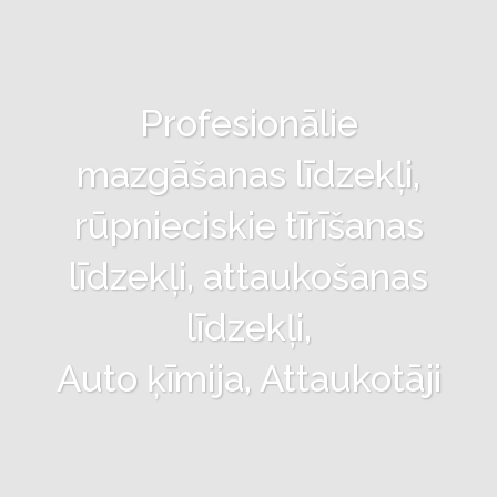
Profesionālie
mazgāšanas līdzekļi,
rūpnieciskie tīrīšanas
līdzekļi, attaukošanas
līdzekļi,
Auto ķīmija, Attaukotāji