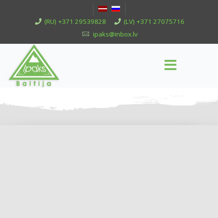
(RU) +371 29539828
(LV) +371 27075716
ipaks@inbox.lv