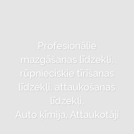
Profesionālie
mazgāšanas līdzekļi,
rūpnieciskie tīrīšanas
līdzekļi, attaukošanas
līdzekļi,
Auto ķīmija, Attaukotāji