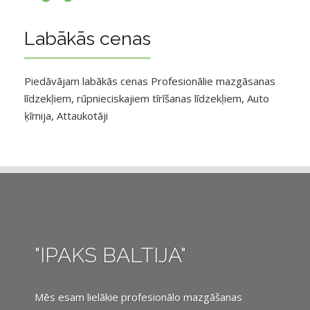
Labākās cenas
Piedāvājam labākās cenas Profesionālie mazgāsanas
līdzekļiem, rūpnieciskajiem tīrīšanas līdzekļiem, Auto
ķīmija, Attaukotāji
"IPAKS BALTIJA"
Mēs esam lielākie profesionālo mazgāšanas