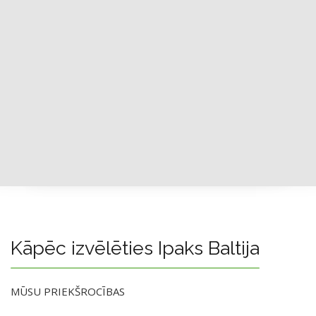
Kāpēc izvēlēties Ipaks Baltija
MŪSU PRIEKŠROCĪBAS