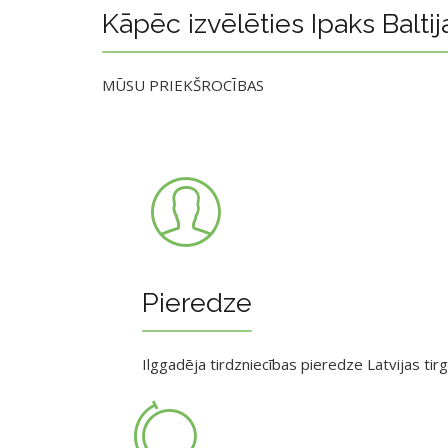
Kāpēc izvēlēties Ipaks Baltij
MŪSU PRIEKŠROCĪBAS
Pieredze
Ilggadēja tirdzniecības pieredze Latvijas tir