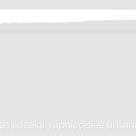
 līdzekļi, rūpnieciskie tīrīšan