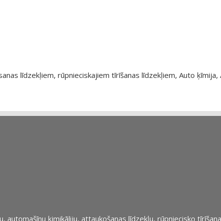
as līdzekļiem, rūpnieciskajiem tīrīšanas līdzekļiem, Auto ķīmija, 
automašīnu ķimikāliju, attaukošanas līdzekļu, rūpniecisko tīrīšana