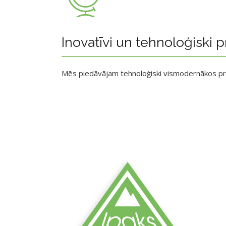
Inovatīvi un tehnoloģiski p
Mēs piedāvājam tehnoloģiski vismodernākos p