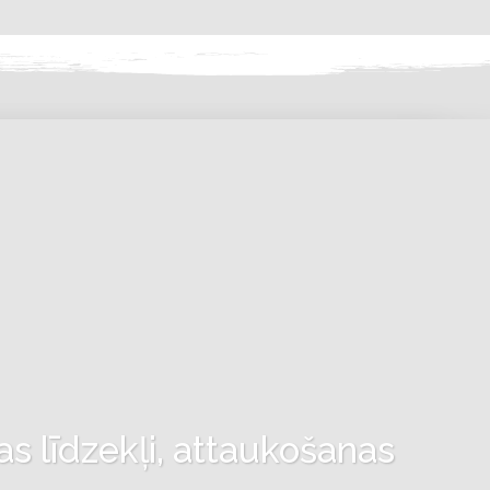
as līdzekļi, attaukošanas