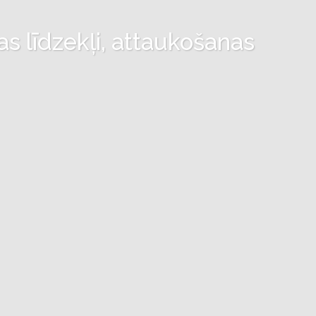
as līdzekļi, attaukošanas