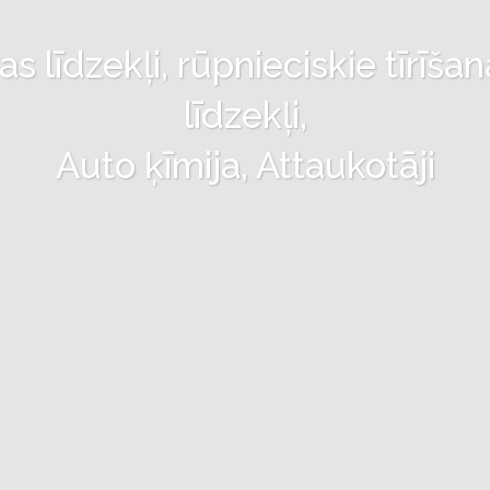
 līdzekļi, rūpnieciskie tīrīšan
līdzekļi,
Auto ķīmija, Attaukotāji