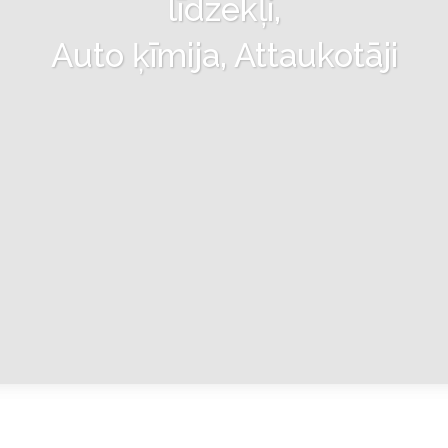
līdzekļi,
Auto ķīmija, Attaukotāji