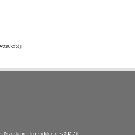
Attaukotāji
s līdzekļu un citu produktu piegādātāji.