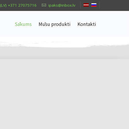
(LV) +371 27075716
ipaks@inbox.lv
Sākums
Mūsu produkti
Kontakti