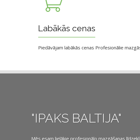
Labākās cenas
Piedāvājam labākās cenas Profesionālie mazgāsan
"IPAKS BALTIJA"
Mēs esam lielākie profesionālo mazgāšanas līdzekļu, 