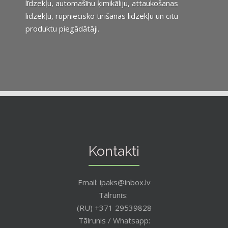
līdzekļu, automašīnu ķimikāliju, attaukošanas
līdzekļu, rūpniecisko tīrīšanas līdzekļu un citu
produktu piegādātāji.
Kontakti
Email: ipaks@inbox.lv
Tālrunis:
(RU) +371 29539828
Tālrunis / Whatsapp: