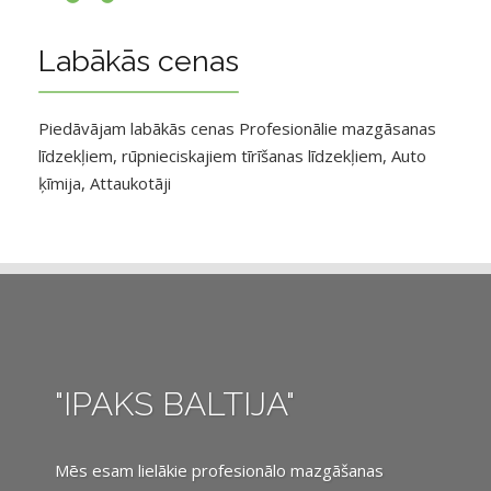
Labākās cenas
Piedāvājam labākās cenas Profesionālie mazgāsanas
līdzekļiem, rūpnieciskajiem tīrīšanas līdzekļiem, Auto
ķīmija, Attaukotāji
"IPAKS BALTIJA"
Mēs esam lielākie profesionālo mazgāšanas