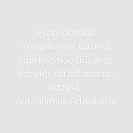
Profesionālie
mazgāšanas līdzekļi,
rūpnieciskie tīrīšanas
līdzekļi, attaukošanas
līdzekļi,
Auto ķīmija, Attaukotāji