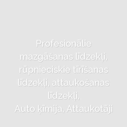
Profesionālie
mazgāšanas līdzekļi,
rūpnieciskie tīrīšanas
līdzekļi, attaukošanas
līdzekļi,
Auto ķīmija, Attaukotāji