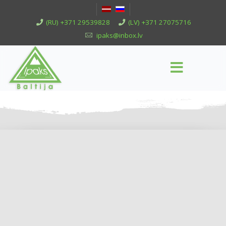
(RU) +371 29539828
(LV) +371 27075716
ipaks@inbox.lv