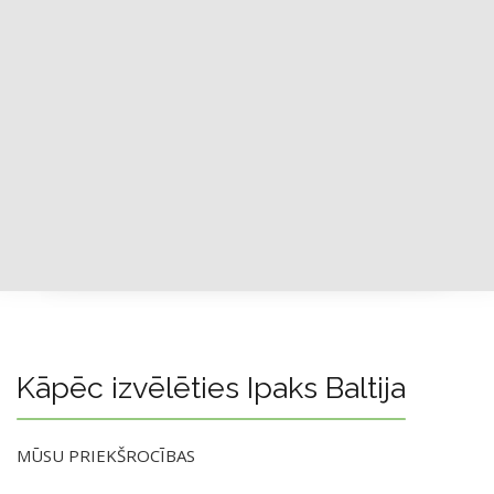
Kāpēc izvēlēties Ipaks Baltija
MŪSU PRIEKŠROCĪBAS