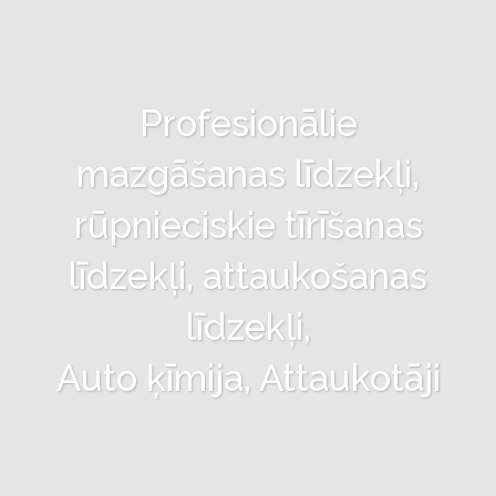
Profesionālie
mazgāšanas līdzekļi,
rūpnieciskie tīrīšanas
līdzekļi, attaukošanas
līdzekļi,
Auto ķīmija, Attaukotāji