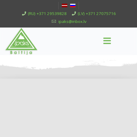
(RU) +371 29539828
(LV) +371 27075716
ipaks@inbox.lv