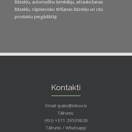
līdzekļu, automašīnu ķimikāliju, attaukošanas
līdzekļu, rūpniecisko tīrīšanas līdzekļu un citu
produktu piegādātāji.
Kontakti
Email: ipaks@inbox.lv
Tālrunis:
(RU) +371 29539828
Tālrunis / Whatsapp: