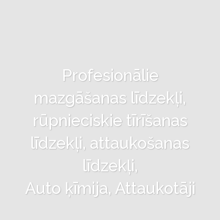
Profesionālie
mazgāšanas līdzekļi,
rūpnieciskie tīrīšanas
līdzekļi, attaukošanas
līdzekļi,
Auto ķīmija, Attaukotāji