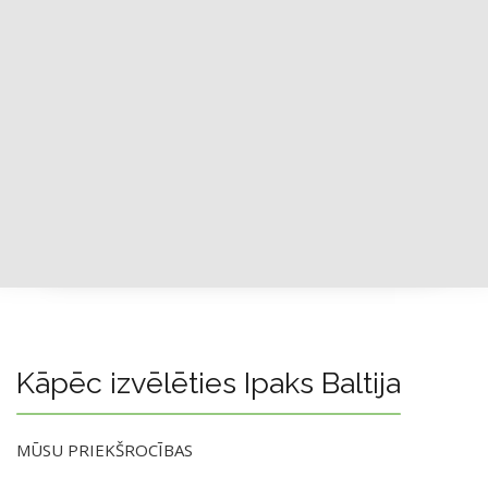
Kāpēc izvēlēties Ipaks Baltija
MŪSU PRIEKŠROCĪBAS