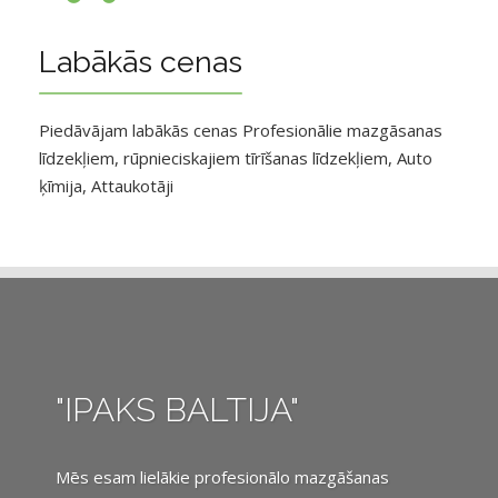
Labākās cenas
Piedāvājam labākās cenas Profesionālie mazgāsanas
līdzekļiem, rūpnieciskajiem tīrīšanas līdzekļiem, Auto
ķīmija, Attaukotāji
"IPAKS BALTIJA"
Mēs esam lielākie profesionālo mazgāšanas