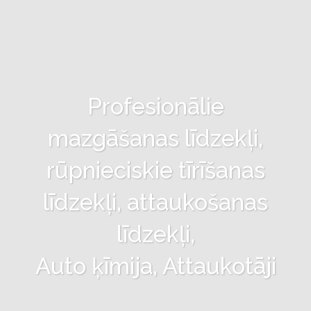
Profesionālie
mazgāšanas līdzekļi,
rūpnieciskie tīrīšanas
līdzekļi, attaukošanas
līdzekļi,
Auto ķīmija, Attaukotāji