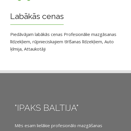
Labākās cenas
Piedāvājam labākās cenas Profesionālie mazgāsanas
līdzekļiem, rūpnieciskajiem tīrīšanas līdzekļiem, Auto
ķīmija, Attaukotāji
"IPAKS BALTIJA"
Mēs esam lielākie profesionālo mazgāšanas