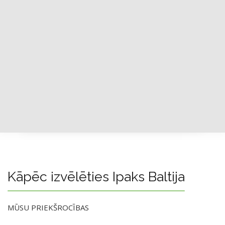
Kāpēc izvēlēties Ipaks Baltija
MŪSU PRIEKŠROCĪBAS