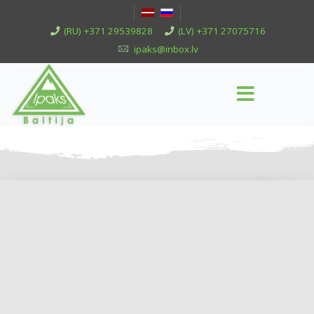
(RU) +371 29539828
(LV) +371 27075716
ipaks@inbox.lv