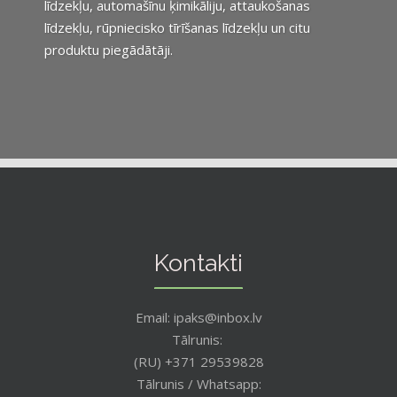
līdzekļu, automašīnu ķimikāliju, attaukošanas
līdzekļu, rūpniecisko tīrīšanas līdzekļu un citu
produktu piegādātāji.
Kontakti
Email: ipaks@inbox.lv
Tālrunis:
(RU) +371 29539828
Tālrunis / Whatsapp: