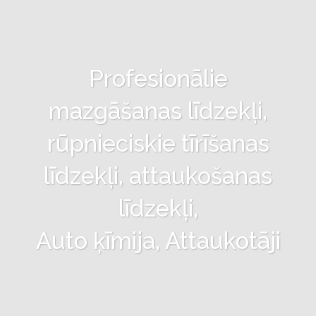
Profesionālie
mazgāšanas līdzekļi,
rūpnieciskie tīrīšanas
līdzekļi, attaukošanas
līdzekļi,
Auto ķīmija, Attaukotāji