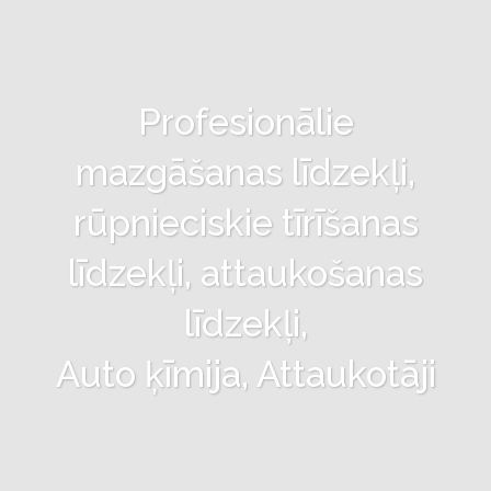
Profesionālie
mazgāšanas līdzekļi,
rūpnieciskie tīrīšanas
līdzekļi, attaukošanas
līdzekļi,
Auto ķīmija, Attaukotāji