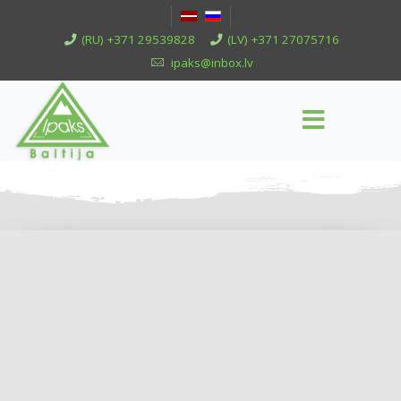
(RU) +371 29539828
(LV) +371 27075716
ipaks@inbox.lv