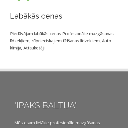
Labākās cenas
Piedāvājam labākās cenas Profesionālie mazgāsanas
līdzekļiem, rūpnieciskajiem tīrīšanas līdzekļiem, Auto
ķīmija, Attaukotāji
"IPAKS BALTIJA"
Mēs esam lielākie profesionālo mazgāšanas