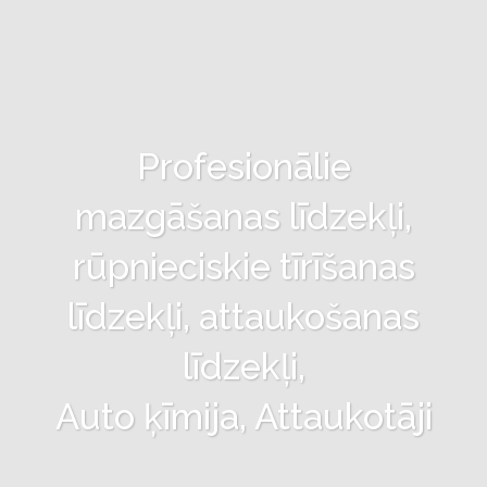
Profesionālie
mazgāšanas līdzekļi,
rūpnieciskie tīrīšanas
līdzekļi, attaukošanas
līdzekļi,
Auto ķīmija, Attaukotāji