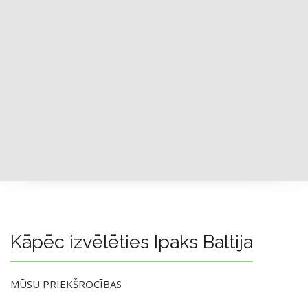
Kāpēc izvēlēties Ipaks Baltija
MŪSU PRIEKŠROCĪBAS