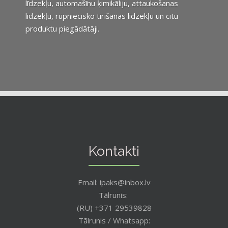
līdzekļu, automašīnu ķimikāliju, attaukošanas
līdzekļu, rūpniecisko tīrīšanas līdzekļu un citu
produktu piegādātāji.
Kontakti
Email: ipaks@inbox.lv
Tālrunis:
(RU) +371 29539828
Tālrunis / Whatsapp: