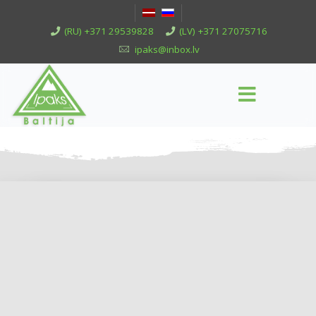
(RU) +371 29539828
(LV) +371 27075716
ipaks@inbox.lv