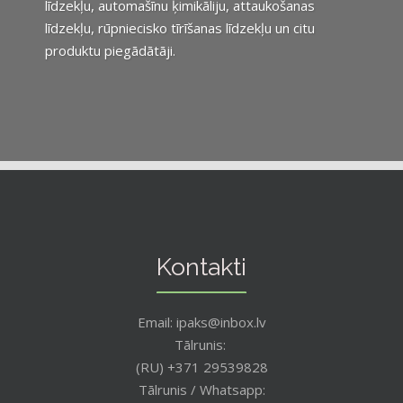
līdzekļu, automašīnu ķimikāliju, attaukošanas
līdzekļu, rūpniecisko tīrīšanas līdzekļu un citu
produktu piegādātāji.
Kontakti
Email: ipaks@inbox.lv
Tālrunis:
(RU) +371 29539828
Tālrunis / Whatsapp: