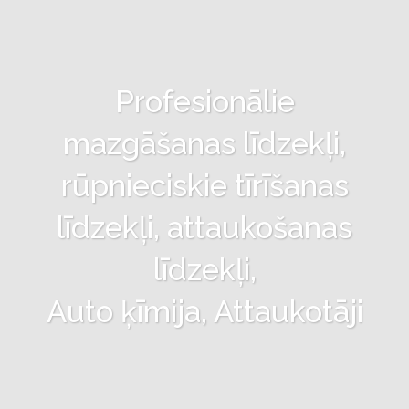
Profesionālie
mazgāšanas līdzekļi,
rūpnieciskie tīrīšanas
līdzekļi, attaukošanas
līdzekļi,
Auto ķīmija, Attaukotāji