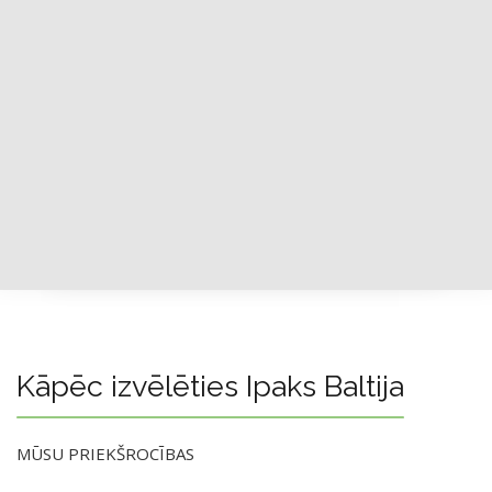
Kāpēc izvēlēties Ipaks Baltija
MŪSU PRIEKŠROCĪBAS