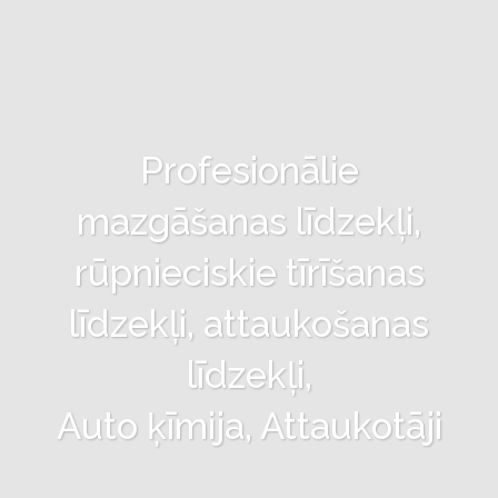
Profesionālie
mazgāšanas līdzekļi,
rūpnieciskie tīrīšanas
līdzekļi, attaukošanas
līdzekļi,
Auto ķīmija, Attaukotāji