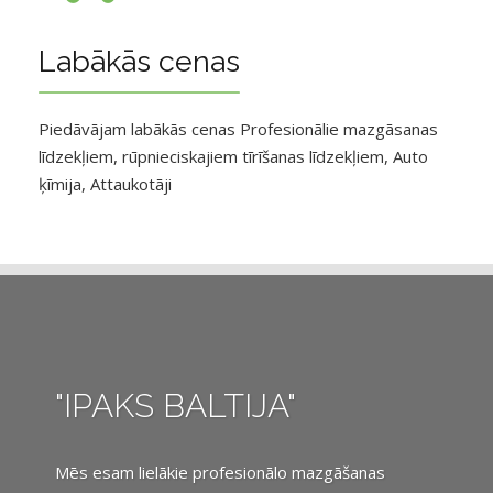
Labākās cenas
Piedāvājam labākās cenas Profesionālie mazgāsanas
līdzekļiem, rūpnieciskajiem tīrīšanas līdzekļiem, Auto
ķīmija, Attaukotāji
"IPAKS BALTIJA"
Mēs esam lielākie profesionālo mazgāšanas